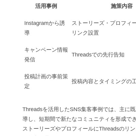
活用事例
施策内容
Instagramから誘
ストーリーズ・プロフィールに
導
リンク設置
キャンペーン情報
Threadsでの先行告知
発信
投稿計画の事前策
投稿内容とタイミングの
定
Threadsを活用したSNS集客事例では、主に既存
導し、短期間で新たなコミュニティを形成できた
ストーリーズやプロフィールにThreadsの