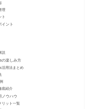
は
整理
ント
功ポイント
解説
dsの楽しみ方
ds活用法まとめ
法
例
ン徹底紹介
運用ノウハウ
デメリット一覧