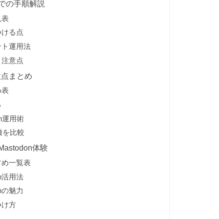
での手順解説
見表
つける点
ント運用法
と注意点
意点まとめ
め表
る
on運用術
特徴を比較
stodon体験
すめ一覧表
n活用法
nの魅力
つけ方