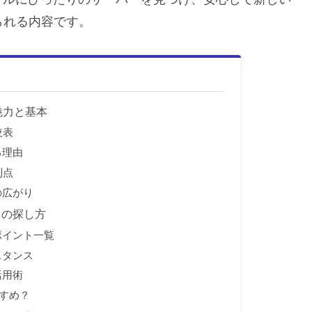
られる内容です。
の魅力と基本
較表
る理由
利点
の広がり
スの探し方
較ポイント一覧
スタンス
活用術
すめ？