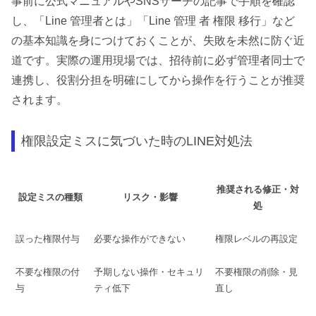
事前に公式マニュアルやSNSサーチの記事で手順を確認
し、「Line 管理者とは」「Line 管理 者 権限 移行」など
の基本知識を身につけておくことが、失敗を未然に防ぐ近
道です。実際の運用現場では、招待前に必ず管理者同士で
連携し、役割分担を明確にしてから操作を行うことが推奨
されます。
権限設定ミスに気づいた時のLINE対処法
推奨される修正・対
設定ミスの種類
リスク・影響
処
誤った権限付与
必要な操作ができない
権限レベルの再設定
不要な権限の付
予期しない操作・セキュリ
不要権限の削除・見
与
ティ低下
直し