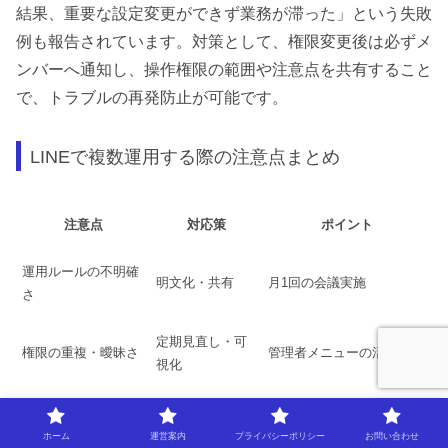
結果、重要な設定変更ができず業務が滞った」という失敗
例も報告されています。対策として、権限変更後は必ずメ
ンバーへ通知し、操作権限の範囲や注意点を共有すること
で、トラブルの再発防止が可能です。
LINEで複数運用する際の注意点まとめ
注意点
対応策
ポイント
運用ルールの不明確
明文化・共有
月1回の会議実施
さ
定期見直し・可
権限の重複・曖昧さ
管理者メニューの活用
視化
コミュニケーション
連携強化・情報
SNSサーチや公式ノウハウ
不足
発信
参照
ホーム
運営案内
プライバシーポリシー
お問い合わせ