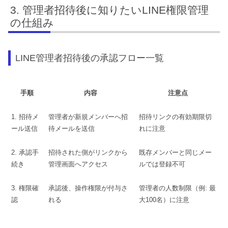
管理者招待後に知りたいLINE権限管理
の仕組み
LINE管理者招待後の承認フロー一覧
手順
内容
注意点
1. 招待メ
管理者が新規メンバーへ招
招待リンクの有効期限切
ール送信
待メールを送信
れに注意
2. 承認手
招待された側がリンクから
既存メンバーと同じメー
続き
管理画面へアクセス
ルでは登録不可
3. 権限確
承認後、操作権限が付与さ
管理者の人数制限（例: 最
認
れる
大100名）に注意