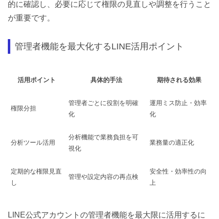
的に確認し、必要に応じて権限の見直しや調整を行うこと
が重要です。
管理者機能を最大化するLINE活用ポイント
活用ポイント
具体的手法
期待される効果
管理者ごとに役割を明確
運用ミス防止・効率
権限分担
化
化
分析機能で業務負担を可
分析ツール活用
業務量の適正化
視化
定期的な権限見直
安全性・効率性の向
管理や設定内容の再点検
し
上
LINE公式アカウントの管理者機能を最大限に活用するに