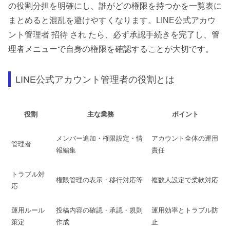
の役割分担を明確にし、誰がどの権限を持つかを一覧表に
まとめると混乱を避けやすくなります。LINE公式アカウ
ント管理者 招待 され たら、必ず承認手続きを完了し、管
理者メニューで自身の権限を確認することが大切です。
LINE公式アカウント管理者の役割とは
役割
主な業務
ポイント
メンバー追加・権限設定・情
アカウント全体の運用
管理者
報編集
責任
トラブル対
権限管理の表示・移行対応等
複数人設定で柔軟対応
応
運用ルール
投稿内容の確認・承認・規則
運用効率とトラブル防
策定
作成
止