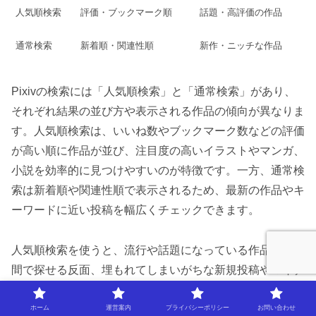
人気順検索
評価・ブックマーク順
話題・高評価の作品
通常検索
新着順・関連性順
新作・ニッチな作品
Pixivの検索には「人気順検索」と「通常検索」があり、
それぞれ結果の並び方や表示される作品の傾向が異なりま
す。人気順検索は、いいね数やブックマーク数などの評価
が高い順に作品が並び、注目度の高いイラストやマンガ、
小説を効率的に見つけやすいのが特徴です。一方、通常検
索は新着順や関連性順で表示されるため、最新の作品やキ
ーワードに近い投稿を幅広くチェックできます。
人気順検索を使うと、流行や話題になっている作品を短時
間で探せる反面、埋もれてしまいがちな新規投稿やマイナ
ーな作品には出会いにくいという注意点もあります。逆
に、通常検索を活用すれば、まだ評価が集まっていない新
ホーム
運営案内
プライバシーポリシー
お問い合わせ