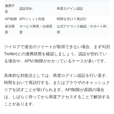
連携不
認証切れ
再度ログイン認証
良
API制限
APIリミット到達
時間を空けて再試行
表示障
サービス障害・仕様変
公式アナウンス確認・サポート利
害
更
用
ツイログで過去のツイートが取得できない場合、まずX(旧
Twitter)との連携状態を確認しましょう。認証が切れてい
る場合や、APIの制限がかかっているケースが多いです。
具体的な対処法としては、再度ログイン認証を行い直す、
時間をおいて再試行する、またはブラウザのキャッシュク
リアを試すことが挙げられます。API制限が原因の場合
は、しばらく待ってから再度アクセスすることで解決する
ことがあります。