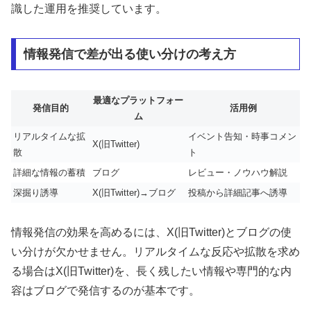
識した運用を推奨しています。
情報発信で差が出る使い分けの考え方
最適なプラットフォー
発信目的
活用例
ム
リアルタイムな拡
イベント告知・時事コメン
X(旧Twitter)
散
ト
詳細な情報の蓄積
ブログ
レビュー・ノウハウ解説
深掘り誘導
X(旧Twitter)→ブログ
投稿から詳細記事へ誘導
情報発信の効果を高めるには、X(旧Twitter)とブログの使
い分けが欠かせません。リアルタイムな反応や拡散を求め
る場合はX(旧Twitter)を、長く残したい情報や専門的な内
容はブログで発信するのが基本です。