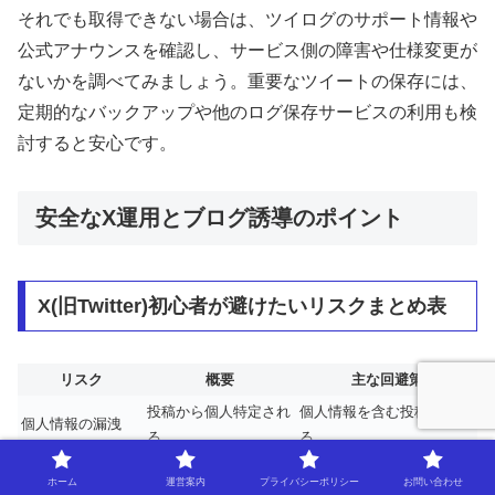
それでも取得できない場合は、ツイログのサポート情報や
公式アナウンスを確認し、サービス側の障害や仕様変更が
ないかを調べてみましょう。重要なツイートの保存には、
定期的なバックアップや他のログ保存サービスの利用も検
討すると安心です。
安全なX運用とブログ誘導のポイント
X(旧Twitter)初心者が避けたいリスクまとめ表
リスク
概要
主な回避策
投稿から個人特定され
個人情報を含む投稿を控え
個人情報の漏洩
る
る
アカウント乗っ取
パスワード強化・二段階認
第三者による不正利用
ホーム
運営案内
プライバシーポリシー
お問い合わせ
り
証