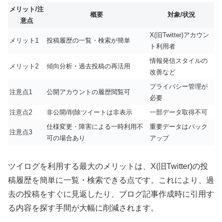
メリット/注
概要
対象/状況
意点
X(旧Twitter)アカウン
メリット1
投稿履歴の一覧・検索が簡単
ト利用者
情報発信スタイルの
メリット2
傾向分析・過去投稿の再活用
改善など
プライバシー管理が
注意点1
公開アカウントの履歴閲覧可
必要
注意点2
非公開/削除ツイートは非表示
一部データ取得不可
仕様変更・障害による一時利用不
重要データはバック
注意点3
可の場合あり
アップ
ツイログを利用する最大のメリットは、X(旧Twitter)の投
稿履歴を簡単に一覧・検索できる点です。これにより、過
去の投稿をすぐに見返したり、ブログ記事作成時に引用す
る内容を探す手間が大幅に削減されます。