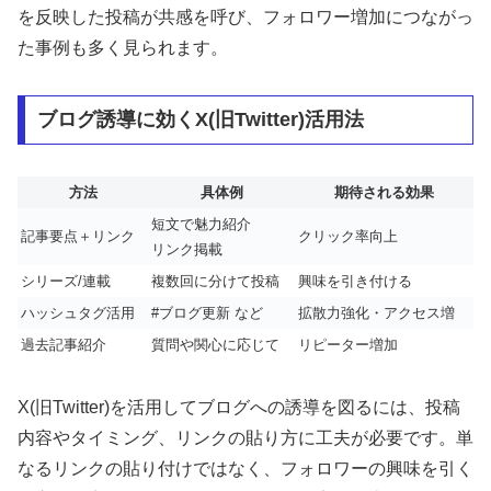
を反映した投稿が共感を呼び、フォロワー増加につながっ
た事例も多く見られます。
ブログ誘導に効くX(旧Twitter)活用法
方法
具体例
期待される効果
短文で魅力紹介
記事要点＋リンク
クリック率向上
リンク掲載
シリーズ/連載
複数回に分けて投稿
興味を引き付ける
ハッシュタグ活用
#ブログ更新 など
拡散力強化・アクセス増
過去記事紹介
質問や関心に応じて
リピーター増加
X(旧Twitter)を活用してブログへの誘導を図るには、投稿
内容やタイミング、リンクの貼り方に工夫が必要です。単
なるリンクの貼り付けではなく、フォロワーの興味を引く