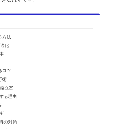
る方法
最適化
本
るコツ
応術
戦略立案
する理由
は
ギ
時の対策