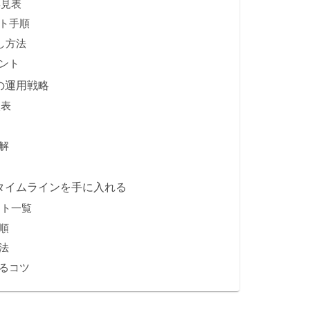
早見表
ト手順
し方法
ント
の運用戦略
較表
解
タイムラインを手に入れる
ント一覧
順
法
るコツ