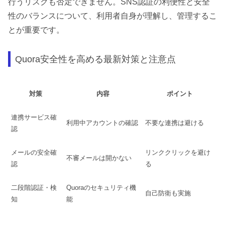
行うリスクも否定できません。SNS認証の利便性と安全
性のバランスについて、利用者自身が理解し、管理するこ
とが重要です。
Quora安全性を高める最新対策と注意点
対策
内容
ポイント
連携サービス確
利用中アカウントの確認
不要な連携は避ける
認
メールの安全確
リンククリックを避け
不審メールは開かない
認
る
二段階認証・検
Quoraのセキュリティ機
自己防衛も実施
知
能