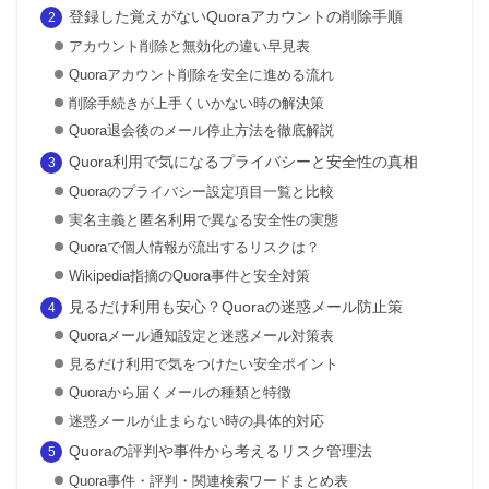
登録した覚えがないQuoraアカウントの削除手順
アカウント削除と無効化の違い早見表
Quoraアカウント削除を安全に進める流れ
削除手続きが上手くいかない時の解決策
Quora退会後のメール停止方法を徹底解説
Quora利用で気になるプライバシーと安全性の真相
Quoraのプライバシー設定項目一覧と比較
実名主義と匿名利用で異なる安全性の実態
Quoraで個人情報が流出するリスクは？
Wikipedia指摘のQuora事件と安全対策
見るだけ利用も安心？Quoraの迷惑メール防止策
Quoraメール通知設定と迷惑メール対策表
見るだけ利用で気をつけたい安全ポイント
Quoraから届くメールの種類と特徴
迷惑メールが止まらない時の具体的対応
Quoraの評判や事件から考えるリスク管理法
Quora事件・評判・関連検索ワードまとめ表