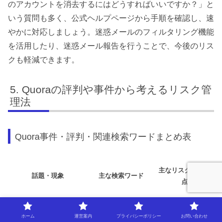
のアカウントを消去するにはどうすればいいですか？」と
いう質問も多く、公式ヘルプページから手順を確認し、速
やかに対応しましょう。迷惑メールのフィルタリング機能
を活用したり、迷惑メール報告を行うことで、今後のリス
クも軽減できます。
Quoraの評判や事件から考えるリスク管
理法
Quora事件・評判・関連検索ワードまとめ表
主なリスク・懸念
話題・現象
主な検索ワード
点
本人の意図しないアカウ
Quora 登録 した 覚
個人情報の流出リ
ント作成
えがない
スク
ホーム
運営案内
プライバシーポリシー
お問い合わせ