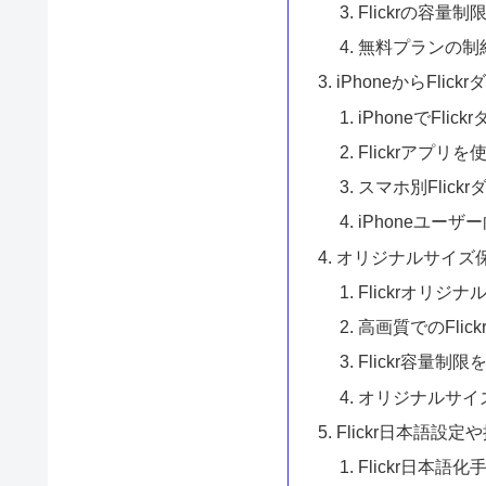
Flickrの容量
無料プランの制
iPhoneからFli
iPhoneでFl
Flickrアプリを
スマホ別Flic
iPhoneユーザー
オリジナルサイズ
Flickrオリ
高画質でのFli
Flickr容量制
オリジナルサイ
Flickr日本語設
Flickr日本