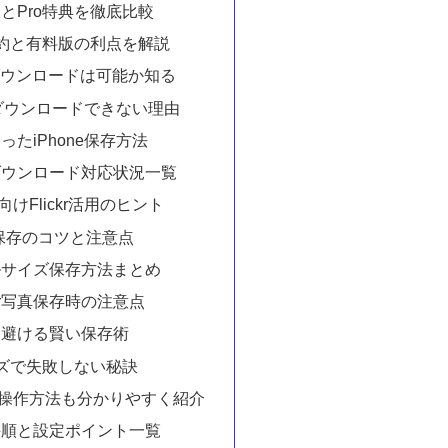
制限とPro特典を徹底比較
約と有料版の利点を解説
ckrダウンロードは可能か知る
ickrダウンロードできない理由
使ったiPhone保存方法
krダウンロード対応状況一覧
向けFlickr活用のヒント
保存のコツと注意点
ジナルサイズ保存方法まとめ
ckr写真保存時の注意点
限を避ける賢い保存術
ズで失敗しない秘訣
定や操作方法も分かりやすく紹介
語化手順と設定ポイント一覧