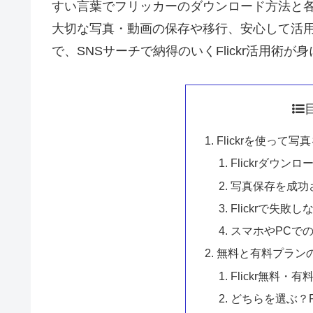
すい言葉でフリッカーのダウンロード方法と
大切な写真・動画の保存や移行、安心して活
で、SNSサーチで納得のいくFlickr活用術が
Flickrを使って
Flickrダウ
写真保存を成功
Flickrで失
スマホやPCでのF
無料と有料プラン
Flickr無料
どちらを選ぶ？F