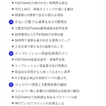
X(旧Twitter)で伸びやすい時間帯を探る
平日と休日、投稿タイミングの違いを解説
朝昼夜のX運用で反応が変わる理由
少ない工数でも成果を出すX運用法
工数別X(旧Twitter)運用成果比較早見表
効率重視ならX予約投稿の活用が鍵
短時間で成果を最大化する運用ステップ
工夫次第で変わるXの成果の出し方
インプレッション収益化達成のコツ
X(旧Twitter)収益化条件・単価早見表
インプレッション収益最大化の実践法
収益化を目指すなら知っておきたい基準
Xで収益を伸ばす投稿テーマの選び方
フォロワー増加とX運用改善の秘訣
フォロワー数と影響力の関係性を比較表で解説
X(旧Twitter)で信頼感を高めるプロフィール術
伸びているアカウントの共通点とは