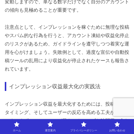
変動しますので、単なる数字だけでなく自分のアカウント
の傾向も見極めることが重要です。
注意点として、インプレッションを稼ぐために無理な投稿
やスパム的な行為を行うと、アカウント凍結や収益化停止
のリスクがあるため、ガイドラインを遵守しつつ着実な運
用を心がけましょう。失敗例として、過度な宣伝や自動投
稿ツールの乱用により収益化が停止されたケースも報告さ
れています。
インプレッション収益最大化の実践法
インプレッション収益を最大化するためには、投稿の質と
タイミング、そしてユーザーの反応を高める工夫が不可欠
です。まず、フォロワーが最もアクティブな時間帯に合わ
せて投稿することで、表示回数を大きく伸ばすことができ
ホーム
運営案内
プライバシーポリシー
お問い合わせ