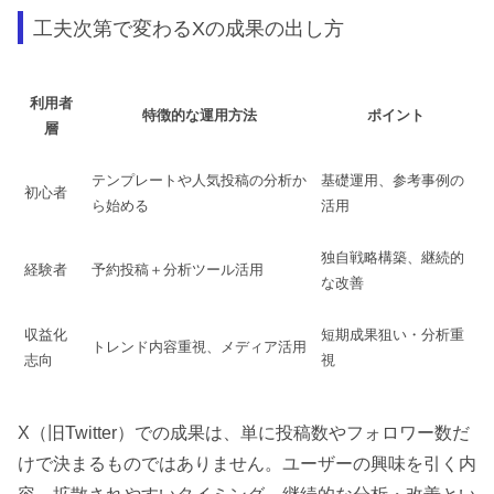
工夫次第で変わるXの成果の出し方
利用者
特徴的な運用方法
ポイント
層
テンプレートや人気投稿の分析か
基礎運用、参考事例の
初心者
ら始める
活用
独自戦略構築、継続的
経験者
予約投稿＋分析ツール活用
な改善
収益化
短期成果狙い・分析重
トレンド内容重視、メディア活用
志向
視
X（旧Twitter）での成果は、単に投稿数やフォロワー数だ
けで決まるものではありません。ユーザーの興味を引く内