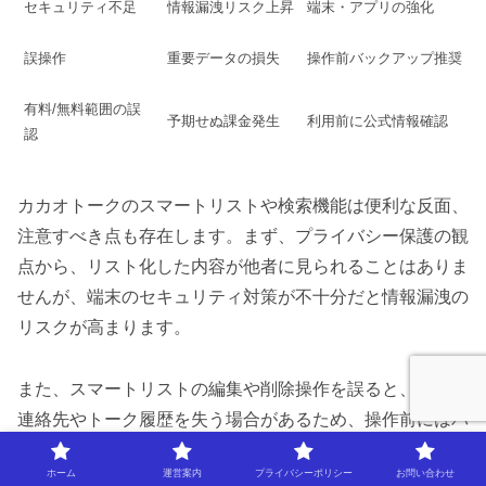
セキュリティ不足
情報漏洩リスク上昇
端末・アプリの強化
誤操作
重要データの損失
操作前バックアップ推奨
有料/無料範囲の誤
予期せぬ課金発生
利用前に公式情報確認
認
カカオトークのスマートリストや検索機能は便利な反面、
注意すべき点も存在します。まず、プライバシー保護の観
点から、リスト化した内容が他者に見られることはありま
せんが、端末のセキュリティ対策が不十分だと情報漏洩の
リスクが高まります。
また、スマートリストの編集や削除操作を誤ると、重要な
連絡先やトーク履歴を失う場合があるため、操作前にはバ
ックアップを取ることが大切です。さらに、無料利用範囲
ホーム
運営案内
プライバシーポリシー
お問い合わせ
と有料機能の違いを把握しておかないと、想定外の料金が