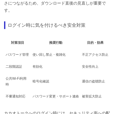
さにつながるため、ダウンロード直後の見直しが重要で
す。
ログイン時に気を付けるべき安全対策
対策項目
推奨行動
目的・効果
パスワード管理
使い回し禁止・複雑化
不正アクセス防止
二段階認証
有効化
安全性向上
公共Wi-Fi利用
暗号化確認
通信の盗聴防止
時
不審通知対応
パスワード変更・サポート連絡
被害拡大防止
カカオトークへのログイン時には、セキュリティ面への配