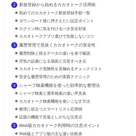
新規登録から始めるカカオトーク活用術
初めてのカカオトーク新規登録手順一覧
ダウンロード後に押さえたい設定ポイント
ログイン時に気を付けるべき安全対策
カカオトークアプリ選びで失敗しないコツ
履歴管理で見抜くカカオトークの安全性
履歴削除と残るデータの違いを表で確認
浮気の証拠になる場面と注意すべき点
カカオトーク危険性を見極めるチェックリスト
安全な履歴管理のための実践テクニック
シャープ検索機能を使った効率的な整理法
シャープ検索と通常検索の違い早見表
カカオトーク検索機能を使いこなす方法
整理に役立つスマートリスト応用例
話題の機能で見落としがちな注意点
Web版カカオトーク利用時の注意ポイント
Web版とアプリ版の主な違い比較表