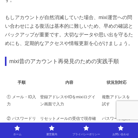
もしアカウントが自然消滅していた場合、mixi運営への問
い合わせによる復活は基本的に難しいため、早めの確認と
バックアップが重要です。大切なデータや思い出を守るた
めにも、定期的なアクセスや情報更新を心がけましょう。
mixi昔のアカウント再発見のための実践手順
手順
内容
状況別対応
① メール・ID入
登録アドレスやIDをmixiログイ
複数アドレスを
力
ン画面で入力
試す
② パスワードリ
リセットメールの受信で現存確
パスワード忘れ
セット
認
に有効
ホーム
運営案内
プライバシーポリシー
お問い合わせ