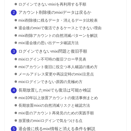
ログインできないmixiを再利用する手順
アカウント削除後のmixiデータは戻るか
mixi削除後に残るデータ・消えるデータ比較表
退会後のmixiで復活できるケースとできない理由
mixi削除アカウントの自然消滅パターンを解説
mixi退会後の思い出データ確認方法
ログインできないmixi問題と復旧手順
mixiログイン不可時の復旧フロー早見表
mixiアカウント復旧に役立つ本人確認の進め方
メールアドレス変更や再設定時のmixi注意点
mixiログインできない原因の見極め方
長期放置したmixiでも復活は可能か検証
mixi10年以上放置アカウントの復活事例まとめ
長期放置mixiの自然消滅リスクと確認方法
mixi昔のアカウント再発見のための実践手順
放置後のmixiログインで気をつける点
退会後に残るmixi情報と消える条件を解説