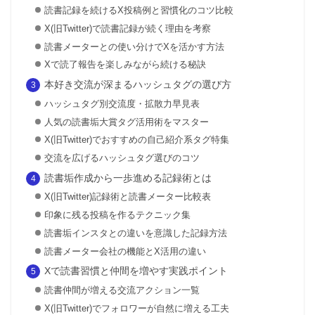
読書記録を続けるX投稿例と習慣化のコツ比較
X(旧Twitter)で読書記録が続く理由を考察
読書メーターとの使い分けでXを活かす方法
Xで読了報告を楽しみながら続ける秘訣
本好き交流が深まるハッシュタグの選び方
ハッシュタグ別交流度・拡散力早見表
人気の読書垢大賞タグ活用術をマスター
X(旧Twitter)でおすすめの自己紹介系タグ特集
交流を広げるハッシュタグ選びのコツ
読書垢作成から一歩進める記録術とは
X(旧Twitter)記録術と読書メーター比較表
印象に残る投稿を作るテクニック集
読書垢インスタとの違いを意識した記録方法
読書メーター会社の機能とX活用の違い
Xで読書習慣と仲間を増やす実践ポイント
読書仲間が増える交流アクション一覧
X(旧Twitter)でフォロワーが自然に増える工夫