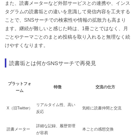
また、読書メーターなど外部サービスとの連携や、インス
タグラムの読書垢との違いを意識して発信内容を工夫する
ことで、SNSサーチでの検索性や情報の拡散力も高まり
ます。継続が難しいと感じた時は、1冊ごとではなく、月
ごとやテーマごとのまとめ投稿を取り入れると無理なく続
けやすくなります。
読書垢とは何かSNSサーチで再発見
プラットフォ
特徴
交流の仕方
ーム
リアルタイム性、高い
X（旧Twitter）
気軽に読書仲間と交流
反応
詳細な記録、履歴管理
読書メーター
本ごとの感想交換
が容易