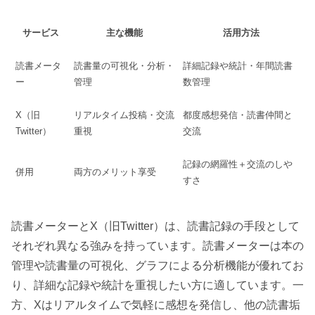
サービス
主な機能
活用方法
読書メータ
読書量の可視化・分析・
詳細記録や統計・年間読書
ー
管理
数管理
X（旧
リアルタイム投稿・交流
都度感想発信・読書仲間と
Twitter）
重視
交流
記録の網羅性＋交流のしや
併用
両方のメリット享受
すさ
読書メーターとX（旧Twitter）は、読書記録の手段として
それぞれ異なる強みを持っています。読書メーターは本の
管理や読書量の可視化、グラフによる分析機能が優れてお
り、詳細な記録や統計を重視したい方に適しています。一
方、Xはリアルタイムで気軽に感想を発信し、他の読書垢