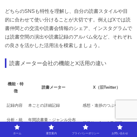
どちらのSNSも特性を理解し、自分の読書スタイルや目
的に合わせて使い分けることが大切です。例えばXでは読
書仲間との交流や読書会情報のシェア、インスタグラムで
は読書空間の演出や読書記録のアルバム化など、それぞれ
の良さを活かした活用法を模索しましょう。
読書メーター会社の機能とX活用の違い
機能・特
読書メーター
X（旧Twitter）
徴
記録内容
本ごとの詳細記録
感想・進捗のつぶやき
分析・統
年間読書量・ジャンル分布
簡易的（主に自己管理）
計
など
ホーム
運営案内
プライバシーポリシー
お問い合わせ