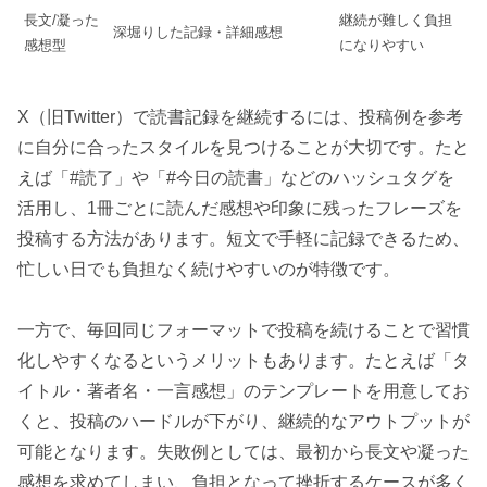
長文/凝った
継続が難しく負担
深堀りした記録・詳細感想
感想型
になりやすい
X（旧Twitter）で読書記録を継続するには、投稿例を参考
に自分に合ったスタイルを見つけることが大切です。たと
えば「#読了」や「#今日の読書」などのハッシュタグを
活用し、1冊ごとに読んだ感想や印象に残ったフレーズを
投稿する方法があります。短文で手軽に記録できるため、
忙しい日でも負担なく続けやすいのが特徴です。
一方で、毎回同じフォーマットで投稿を続けることで習慣
化しやすくなるというメリットもあります。たとえば「タ
イトル・著者名・一言感想」のテンプレートを用意してお
くと、投稿のハードルが下がり、継続的なアウトプットが
可能となります。失敗例としては、最初から長文や凝った
感想を求めてしまい、負担となって挫折するケースが多く