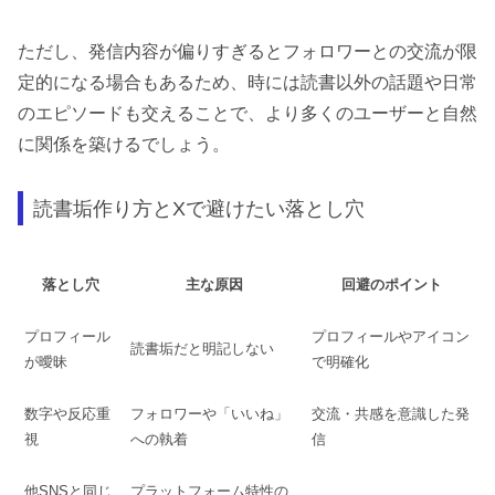
ただし、発信内容が偏りすぎるとフォロワーとの交流が限
定的になる場合もあるため、時には読書以外の話題や日常
のエピソードも交えることで、より多くのユーザーと自然
に関係を築けるでしょう。
読書垢作り方とXで避けたい落とし穴
落とし穴
主な原因
回避のポイント
プロフィール
プロフィールやアイコン
読書垢だと明記しない
が曖昧
で明確化
数字や反応重
フォロワーや「いいね」
交流・共感を意識した発
視
への執着
信
他SNSと同じ
プラットフォーム特性の