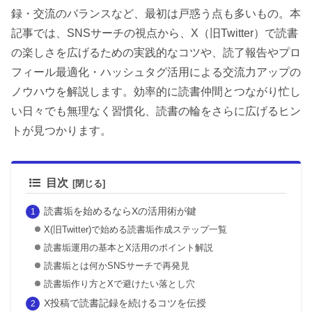
録・交流のバランスなど、最初は戸惑う点も多いもの。本
記事では、SNSサーチの視点から、X（旧Twitter）で読書
の楽しさを広げるための実践的なコツや、読了報告やプロ
フィール最適化・ハッシュタグ活用による交流力アップの
ノウハウを解説します。効率的に読書仲間とつながり忙し
い日々でも無理なく習慣化、読書の輪をさらに広げるヒン
トが見つかります。
目次
読書垢を始めるならXの活用術が鍵
X(旧Twitter)で始める読書垢作成ステップ一覧
読書垢運用の基本とX活用のポイント解説
読書垢とは何かSNSサーチで再発見
読書垢作り方とXで避けたい落とし穴
X投稿で読書記録を続けるコツを伝授