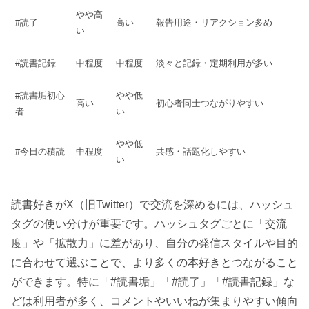
やや高
#読了
高い
報告用途・リアクション多め
い
#読書記録
中程度
中程度
淡々と記録・定期利用が多い
#読書垢初心
やや低
高い
初心者同士つながりやすい
者
い
やや低
#今日の積読
中程度
共感・話題化しやすい
い
読書好きがX（旧Twitter）で交流を深めるには、ハッシュ
タグの使い分けが重要です。ハッシュタグごとに「交流
度」や「拡散力」に差があり、自分の発信スタイルや目的
に合わせて選ぶことで、より多くの本好きとつながること
ができます。特に「#読書垢」「#読了」「#読書記録」な
どは利用者が多く、コメントやいいねが集まりやすい傾向