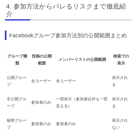
参加方法からバレるリスクまで徹底紹
介
Facebookグループ参加方法別の公開範囲まとめ
グループ種
投稿の公開
検索での
メンバーリストの公開範囲
類
範囲
表示
公開グルー
表示され
全ユーザー
全ユーザー
プ
る
非公開グル
一部表示（参加者以外も一部
表示され
参加者のみ
ープ
見える）
る
秘密グルー
表示され
参加者のみ
参加者のみ
プ
ない