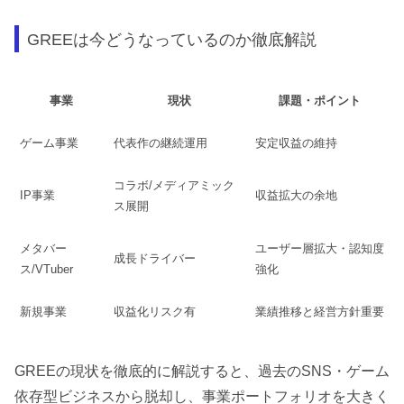
GREEは今どうなっているのか徹底解説
事業
現状
課題・ポイント
ゲーム事業
代表作の継続運用
安定収益の維持
コラボ/メディアミック
IP事業
収益拡大の余地
ス展開
メタバー
ユーザー層拡大・認知度
成長ドライバー
ス/VTuber
強化
新規事業
収益化リスク有
業績推移と経営方針重要
GREEの現状を徹底的に解説すると、過去のSNS・ゲーム
依存型ビジネスから脱却し、事業ポートフォリオを大きく