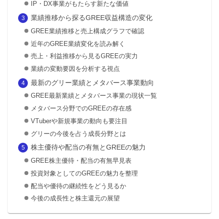
IP・DX事業がもたらす新たな価値
業績推移から探るGREE収益構造の変化
GREE業績推移と売上構成グラフで確認
近年のGREE業績変化を読み解く
売上・利益推移から見るGREEの実力
業績の変動要因を分析する視点
最新のグリー業績とメタバース事業動向
GREE最新業績とメタバース事業の現状一覧
メタバース分野でのGREEの存在感
VTuberや新規事業の動向も要注目
グリーの今後を占う成長分野とは
株主優待や配当の有無とGREEの魅力
GREE株主優待・配当の有無早見表
投資対象としてのGREEの魅力を整理
配当や優待の継続性をどう見るか
今後の成長性と株主還元の展望