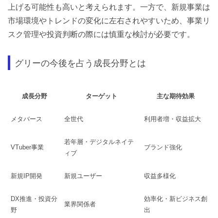
上げる可能性も高いと考えられます。一方で、新規事業は
市場環境やトレンドの変化に左右されやすいため、事業リ
スク管理や投資判断の際には慎重な検討が必要です。
グリーの今後を占う成長分野とは
成長分野
ターゲット
主な期待効果
メタバース
全世代
利用者増・収益拡大
若年層・デジタルネイテ
VTuber事業
ブランド強化
ィブ
新規IP開発
新規ユーザー
収益多様化
DX推進・投資分
効率化・新ビジネス創
業界関係者
野
出