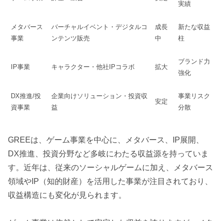
実績
メタバース
バーチャルイベント・デジタルコ
成長
新たな収益
事業
ンテンツ販売
中
柱
ブランド力
IP事業
キャラクター・他社IPコラボ
拡大
強化
DX推進/投
企業向けソリューション・投資収
事業リスク
安定
資事業
益
分散
GREEは、ゲーム事業を中心に、メタバース、IP展開、
DX推進、投資分野など多岐にわたる収益源を持っていま
す。近年は、従来のソーシャルゲームに加え、メタバース
領域やIP（知的財産）を活用した事業が注目されており、
収益構造にも変化が見られます。