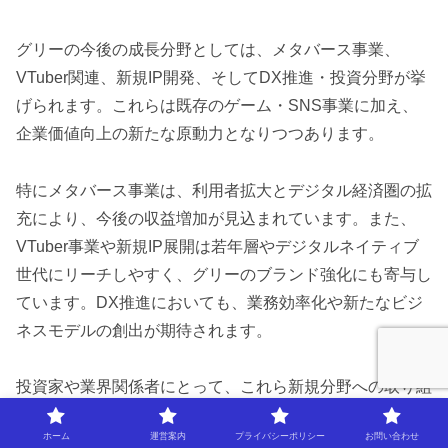
グリーの今後の成長分野としては、メタバース事業、
VTuber関連、新規IP開発、そしてDX推進・投資分野が挙
げられます。これらは既存のゲーム・SNS事業に加え、
企業価値向上の新たな原動力となりつつあります。
特にメタバース事業は、利用者拡大とデジタル経済圏の拡
充により、今後の収益増加が見込まれています。また、
VTuber事業や新規IP展開は若年層やデジタルネイティブ
世代にリーチしやすく、グリーのブランド強化にも寄与し
ています。DX推進においても、業務効率化や新たなビジ
ネスモデルの創出が期待されます。
投資家や業界関係者にとって、これら新規分野への取り組
みは注目すべきポイントです。一方で、成長分野は競争が
ホーム
運営案内
プライバシーポリシー
お問い合わせ
激しく、技術革新や市場変動のリスクも存在します。今後