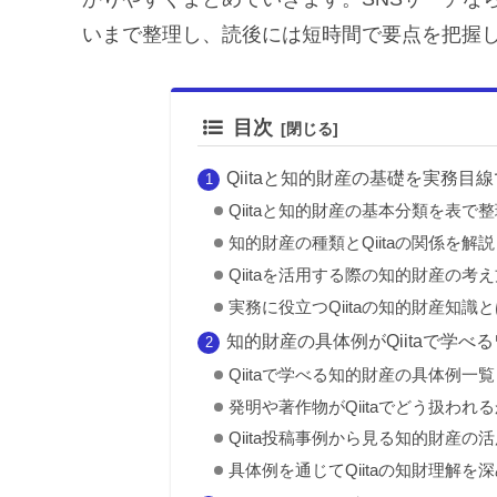
いまで整理し、読後には短時間で要点を把握
目次
Qiitaと知的財産の基礎を実務目
Qiitaと知的財産の基本分類を表で整
知的財産の種類とQiitaの関係を解説
Qiitaを活用する際の知的財産の考え
実務に役立つQiitaの知的財産知識と
知的財産の具体例がQiitaで学べ
Qiitaで学べる知的財産の具体例一覧
発明や著作物がQiitaでどう扱われる
Qiita投稿事例から見る知的財産の活
具体例を通じてQiitaの知財理解を