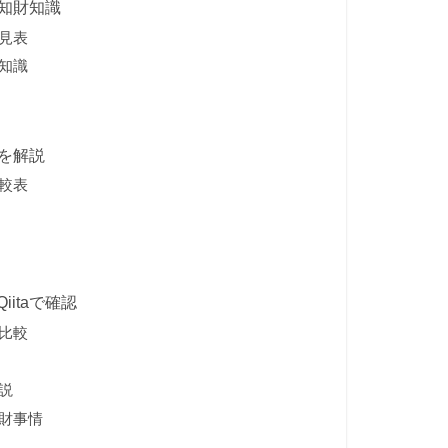
と知財知識
早見表
財知識
囲を解説
比較表
itaで確認
で比較
説
知財事情