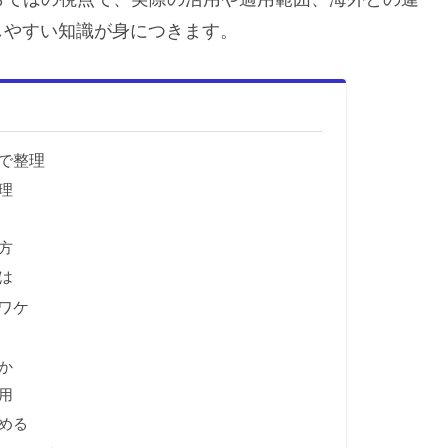
しやすい知識が身につきます。
線で整理
理
方
は
るワケ
か
用
深める