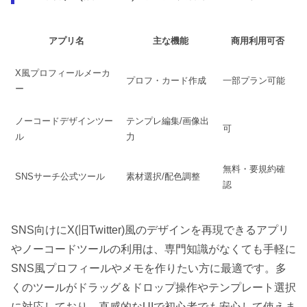
アプリ名
主な機能
商用利用可否
X風プロフィールメーカ
プロフ・カード作成
一部プラン可能
ー
ノーコードデザインツー
テンプレ編集/画像出
可
ル
力
無料・要規約確
SNSサーチ公式ツール
素材選択/配色調整
認
SNS向けにX(旧Twitter)風のデザインを再現できるアプリ
やノーコードツールの利用は、専門知識がなくても手軽に
SNS風プロフィールやメモを作りたい方に最適です。多
くのツールがドラッグ＆ドロップ操作やテンプレート選択
に対応しており、直感的なUIで初心者でも安心して使えま