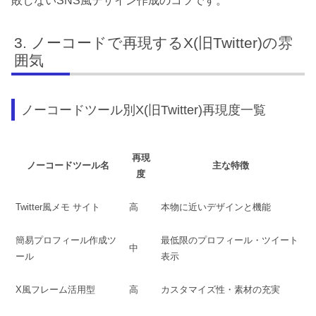
敗しないSNS風デザイン作成のコツです。
ノーコードで再現するX(旧Twitter)の雰
囲気
ノーコードツール別X(旧Twitter)再現度一覧
再現
ノーコードツール名
主な特徴
度
Twitter風メモ サイト
高
本物に近いデザインと機能
簡易プロフィール作成ツ
最低限のプロフィール・ツイート
中
ール
表示
X風フレーム活用型
高
カスタマイズ性・素材の充実