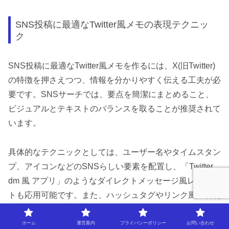
SNS投稿に最適なTwitter風メモの表現テクニッ
ク
SNS投稿に最適なTwitter風メモを作るには、X(旧Twitter)
の特徴を押さえつつ、情報を分かりやすく伝える工夫が必
要です。SNSサーチでは、要点を簡潔にまとめること、
ビジュアルとテキストのバランスを取ることが推奨されて
います。
具体的なテクニックとしては、ユーザー名やタイムスタン
プ、アイコンなどのSNSらしい要素を配置し、「Twitter
dm 風 アプリ」のようなダイレクトメッセージ風レイアウ
トも応用可能です。また、ハッシュタグやリンク風の表現
を加えることで、SNS投稿らしい臨場感を演出できま
す。
ホーム
運営案内
プライバシーポリシー
お問い合わせ