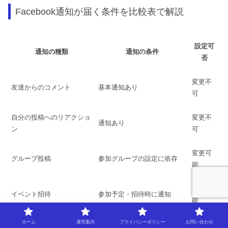
Facebook通知が届く条件を比較表で解説
設定可
通知の種類
通知の条件
否
変更不
友達からのコメント
基本通知あり
可
自分の投稿へのリアクショ
変更不
通知あり
ン
可
変更可
グループ投稿
参加グループの設定に依存
能
変更可
イベント招待
参加予定・招待時に通知
能
ホーム
運営案内
プライバシーポリシー
お問い合わせ
ユーザーごとにオン・オフ可
変更可