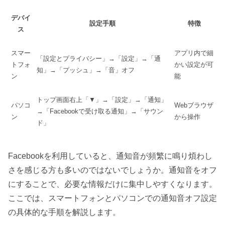
デバイ
設定手順
特徴
ス
スマー
アプリ内で細
「設定とプライバシー」→「設定」→「通
トフォ
かい設定が可
知」→「プッシュ」→「音」オフ
ン
能
トップ画面右上「▼」→「設定」→「通知」
パソコ
Webブラウザ
→「Facebookで受け取る通知」→「サウン
ン
から操作
ド」
Facebookを利用していると、通知音が頻繁に鳴り煩わし
さを感じる方も多いのではないでしょうか。通知音をオフ
にすることで、必要な情報だけに集中しやすくなります。
ここでは、スマートフォンとパソコンでの通知音オフ設定
の具体的な手順を解説します。