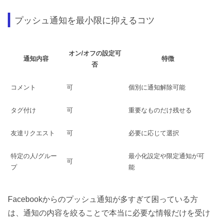
プッシュ通知を最小限に抑えるコツ
オン/オフの設定可
通知内容
特徴
否
コメント
可
個別に通知解除可能
タグ付け
可
重要なものだけ残せる
友達リクエスト
可
必要に応じて選択
特定の人/グルー
最小化設定や限定通知が可
可
プ
能
Facebookからのプッシュ通知が多すぎて困っている方
は、通知の内容を絞ることで本当に必要な情報だけを受け