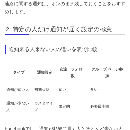
連絡に関する通知は、オンのまま残しておくことをおすす
めします。
特定の人だけ通知が届く設定の極意
通知来る人来ない人の違いを表で比較
友達・フォロー
グループ/ページ参
タイプ
通知設定
数
加
通知が多い人
初期状態
多い
多い
通知が少ない
カスタマイ
限定的
必要最小限
人
ズ
Facebookでは、通知が頻繁に届く人とほとんど来ない人