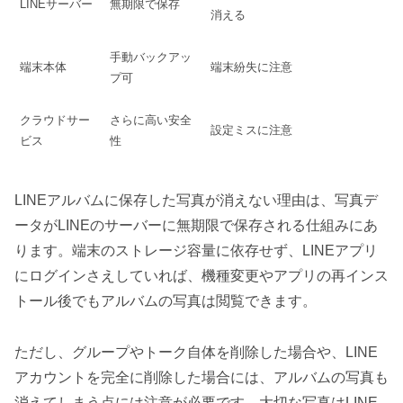
LINEサーバー
無期限で保存
消える
手動バックアッ
端末本体
端末紛失に注意
プ可
クラウドサー
さらに高い安全
設定ミスに注意
ビス
性
LINEアルバムに保存した写真が消えない理由は、写真デ
ータがLINEのサーバーに無期限で保存される仕組みにあ
ります。端末のストレージ容量に依存せず、LINEアプリ
にログインさえしていれば、機種変更やアプリの再インス
トール後でもアルバムの写真は閲覧できます。
ただし、グループやトーク自体を削除した場合や、LINE
アカウントを完全に削除した場合には、アルバムの写真も
消えてしまう点には注意が必要です。大切な写真はLINE