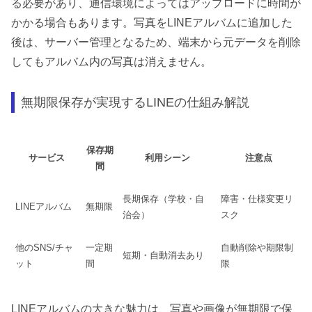
る必要があり、通信環境によってはアップロードに時間が
かかる場合もあります。写真をLINEアルバムに追加した
後は、サーバー管理となるため、端末から元データを削除
してもアルバム内の写真は消えません。
無期限保存が実現するLINEの仕組み解説
保存期
サービス
利用シーン
注意点
間
長期保存（学校・自
障害・仕様変更リ
LINEアルバム
無期限
治会）
スク
他のSNS/チャ
一定期
自動削除や期限制
短期・自動消去あり
ット
間
限
LINEアルバムの大きな魅力は、写真や画像が無期限で保