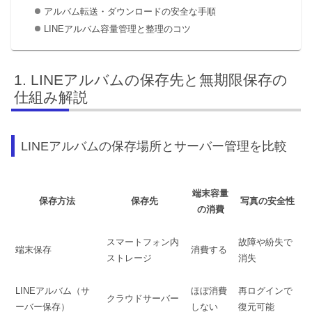
アルバム転送・ダウンロードの安全な手順
LINEアルバム容量管理と整理のコツ
LINEアルバムの保存先と無期限保存の
仕組み解説
LINEアルバムの保存場所とサーバー管理を比較
端末容量
保存方法
保存先
写真の安全性
の消費
スマートフォン内
故障や紛失で
端末保存
消費する
ストレージ
消失
LINEアルバム（サ
ほぼ消費
再ログインで
クラウドサーバー
ーバー保存）
しない
復元可能