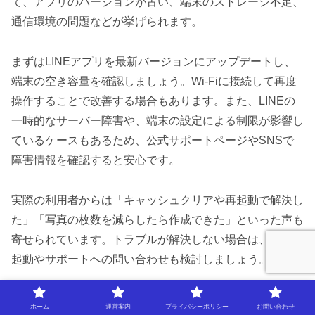
て、アプリのバージョンが古い、端末のストレージ不足、
通信環境の問題などが挙げられます。
まずはLINEアプリを最新バージョンにアップデートし、
端末の空き容量を確認しましょう。Wi-Fiに接続して再度
操作することで改善する場合もあります。また、LINEの
一時的なサーバー障害や、端末の設定による制限が影響し
ているケースもあるため、公式サポートページやSNSで
障害情報を確認すると安心です。
実際の利用者からは「キャッシュクリアや再起動で解決し
た」「写真の枚数を減らしたら作成できた」といった声も
寄せられています。トラブルが解決しない場合は、端末再
起動やサポートへの問い合わせも検討しましょう。
これで安心！アルバム写真が失われな
ホーム
運営案内
プライバシーポリシー
お問い合わせ