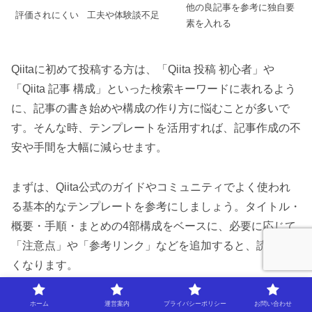
他の良記事を参考に独自要
評価されにくい
工夫や体験談不足
素を入れる
Qiitaに初めて投稿する方は、「Qiita 投稿 初心者」や
「Qiita 記事 構成」といった検索キーワードに表れるよう
に、記事の書き始めや構成の作り方に悩むことが多いで
す。そんな時、テンプレートを活用すれば、記事作成の不
安や手間を大幅に減らせます。
まずは、Qiita公式のガイドやコミュニティでよく使われ
る基本的なテンプレートを参考にしましょう。タイトル・
概要・手順・まとめの4部構成をベースに、必要に応じて
「注意点」や「参考リンク」などを追加すると、読みやす
くなります。
初心者にありがちな失敗として、テンプレートをそのまま
ホーム
運営案内
プライバシーポリシー
お問い合わせ