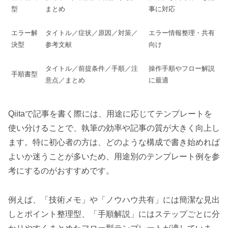
型
まとめ
事に対応
エラー解
タイトル／症状／原因／対策／
エラー情報整理・共有
決型
参考文献
向け
タイトル／前提条件／手順／注
操作手順やフロー解説
手順書型
意点／まとめ
に最適
Qiitaで記事を書く際には、用途に応じてテンプレートを
使い分けることで、執筆の効率や記事の質が大きく向上し
ます。特に初心者の方は、どのような構成で書き始めれば
よいか迷うことが多いため、用途別のテンプレート例を参
考にするのがおすすめです。
例えば、「技術メモ」や「ノウハウ共有」には簡潔な見出
しとポイント整理型、「手順解説」にはステップごとに分