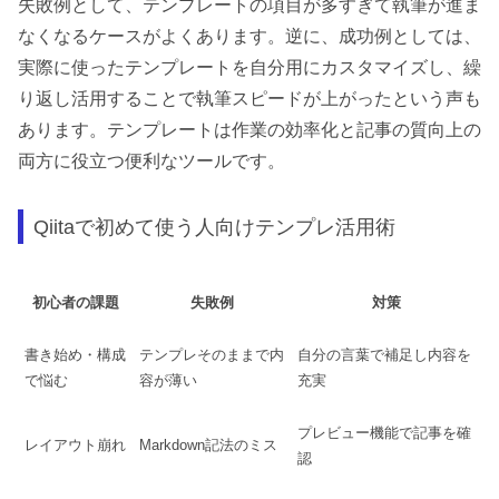
失敗例として、テンプレートの項目が多すぎて執筆が進ま
なくなるケースがよくあります。逆に、成功例としては、
実際に使ったテンプレートを自分用にカスタマイズし、繰
り返し活用することで執筆スピードが上がったという声も
あります。テンプレートは作業の効率化と記事の質向上の
両方に役立つ便利なツールです。
Qiitaで初めて使う人向けテンプレ活用術
初心者の課題
失敗例
対策
書き始め・構成
テンプレそのままで内
自分の言葉で補足し内容を
で悩む
容が薄い
充実
プレビュー機能で記事を確
レイアウト崩れ
Markdown記法のミス
認