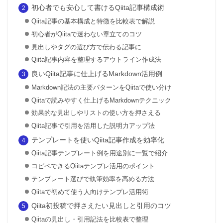
初心者でも安心して書けるQiita記事構成術
Qiita記事の基本構成と特徴を比較表で解説
初心者がQiitaで迷わない章立てのコツ
見出しやタグの選び方で伝わる記事に
Qiita記事内容を整理するアウトライン作成法
良いQiita記事に仕上げるMarkdown活用例
Markdown記法の主要パターンをQiitaで使い分け
Qiitaで読みやすく仕上げるMarkdownテクニック
効果的な見出しやリストの使い方を押さえる
Qiita記事で引用を活用した説明力アップ法
テンプレートを使いQiita記事作成を効率化
Qiita記事テンプレート例を用途別に一覧で紹介
コピペできるQiitaテンプレ活用のポイント
テンプレート選びで執筆効率を高める方法
Qiitaで初めて使う人向けテンプレ活用術
Qiita初投稿で押さえたい見出しと引用のコツ
Qiitaの見出し・引用記法を比較表で整理