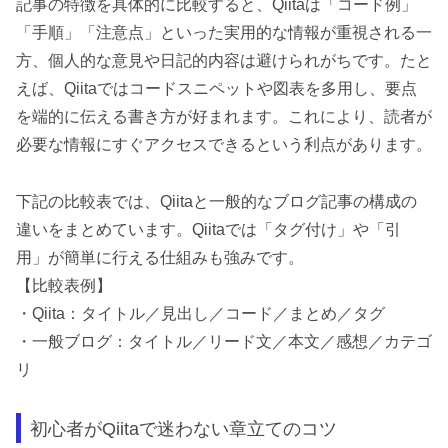
記事の特徴を具体的に比較すると、Qiitaは「コード例」
「手順」「注意点」といった実用的な情報が重視される一
方、個人的な意見や日記的内容は避けられがちです。たと
えば、Qiitaではコードスニペットや図表を多用し、要点
を端的に伝える書き方が好まれます。これにより、読者が
必要な情報にすぐアクセスできるという利点があります。
下記の比較表では、Qiitaと一般的なブログ記事の構成の
違いをまとめています。Qiitaでは「タグ付け」や「引
用」が簡単に行える仕組みも強みです。
【比較表例】
・Qiita：タイトル／見出し／コード／まとめ／タグ
・一般ブログ：タイトル／リード文／本文／感想／カテゴ
リ
初心者がQiitaで迷わない章立てのコツ