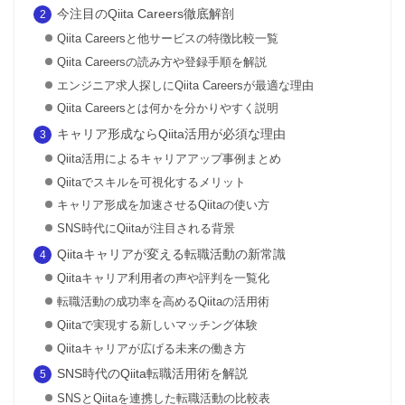
今注目のQiita Careers徹底解剖
Qiita Careersと他サービスの特徴比較一覧
Qiita Careersの読み方や登録手順を解説
エンジニア求人探しにQiita Careersが最適な理由
Qiita Careersとは何かを分かりやすく説明
キャリア形成ならQiita活用が必須な理由
Qiita活用によるキャリアアップ事例まとめ
Qiitaでスキルを可視化するメリット
キャリア形成を加速させるQiitaの使い方
SNS時代にQiitaが注目される背景
Qiitaキャリアが変える転職活動の新常識
Qiitaキャリア利用者の声や評判を一覧化
転職活動の成功率を高めるQiitaの活用術
Qiitaで実現する新しいマッチング体験
Qiitaキャリアが広げる未来の働き方
SNS時代のQiita転職活用術を解説
SNSとQiitaを連携した転職活動の比較表