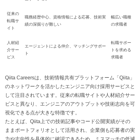
従来の
職務経歴中心、資格情報による応募、技術実
幅広い職種
転職サ
績の深掘りが難しい
の求職者
イト
人材紹
転職サポー
エージェントによる仲介、マッチングサポー
介サー
トを求める
ト
ビス
求職者
Qiita Careersは、技術情報共有プラットフォーム「Qiita」
のネットワークを活かしたエンジニア向け採用サービスと
して注目されています。従来の転職サイトや人材紹介サー
ビスと異なり、エンジニアのアウトプットや技術志向を可
視化できる点が大きな特徴です。
たとえば、Qiita上での技術記事やコード公開実績がその
ままポートフォリオとして活用され、企業側も応募者の実
力や志向性を具体的に確認できるため、ミスマッチの低減