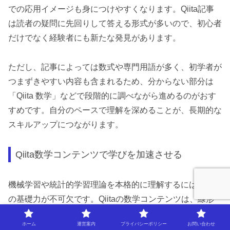
での応用イメージも身につけやすくなります。Qiita記事
は読者の疑問に先回りして答える形式が多いので、初心者
だけでなく経験者にも新たな発見があります。
ただし、記事によっては数式や専門用語が多く、初学者が
つまずきやすい内容も含まれるため、分からない部分は
「Qiita 数学」などで段階的に調べながら進めるのがおす
すめです。自分のペースで理解を深めることが、長期的な
スキルアップにつながります。
Qiita数学コンテンツで学びを加速させる
機械学習や統計的学習理論を本格的に理解するには、数学
の基礎力が不可欠です。Qiitaの数学コンテンツは、線形
代数や確率統計、微積分など、機械学習に必須のテーマを
ホーム
運営案内
プライバシーポリシー
お問い合わせ
体系的にカバーしています。