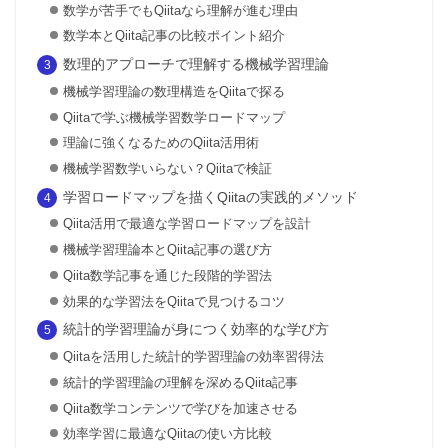
数学が苦手でもQiitaなら理解が進む理由
数学本とQiita記事の比較ポイント紹介
数理的アプローチで理解する機械学習理論
機械学習理論の数理構造をQiitaで探る
Qiitaで学ぶ機械学習数学ロードマップ
理論に強くなるためのQiita活用術
機械学習数学いらない？Qiitaで検証
学習ロードマップを描くQiitaの実践的メソッド
Qiita活用で最適な学習ロードマップを設計
機械学習理論本とQiita記事の選び方
Qiita数学記事を通じた段階的学習法
効果的な学習法をQiitaで見つけるコツ
統計的学習理論が身につく効率的な学び方
Qiitaを活用した統計的学習理論の効率習得法
統計的学習理論の理解を深めるQiita記事
Qiita数学コンテンツで学びを加速させる
効率学習に最適なQiitaの使い方比較