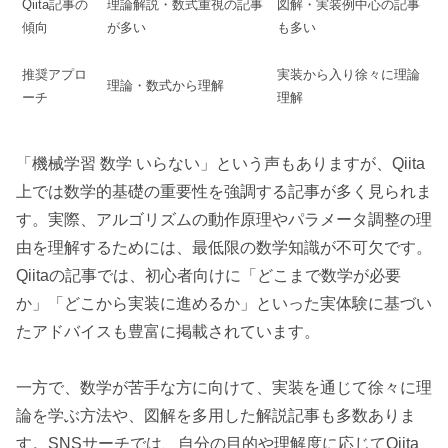
Qiita記事の
理論解説・数式重視の記事
図解・実装例中心の記事
傾向
が多い
も多い
推奨アプロ
実装から入り徐々に理論
理論・数式から理解
ーチ
理解
「機械学習 数学 いらない」という声もありますが、Qiita
上では数学的基礎の重要性を強調する記事が多く見られま
す。実際、アルゴリズムの動作原理やパラメータ調整の理
由を理解するためには、最低限の数学知識が不可欠です。
Qiitaの記事では、初心者向けに「どこまで数学が必要
か」「どこから実装に進めるか」といった実体験に基づい
たアドバイスも豊富に掲載されています。
一方で、数学が苦手な方に向けて、実装を通じて徐々に理
論を学ぶ方法や、図解を多用した解説記事も多数ありま
す。SNSサーチでは、自分の目的や理解度に応じてQiita