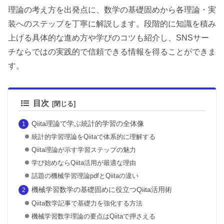
理論の考え方を出発点に、数学の基礎固めから各理論・実
装へのステップを丁寧に解説します。段階的に知識を積み
上げる具体的な進め方や学びのコツも紹介し、SNSサー
チならではの実践的で信頼できる情報を得ることができま
す。
目次
Qiita理論で学ぶ統計的学習の全体像
統計的学習理論をQiitaで体系的に理解する
Qiita理論が示す学習ステップの魅力
学び始めならQiita活用が最適な理由
話題の機械学習理論pdfとQiitaの違い
機械学習数学の基礎固めに役立つQiita活用術
Qiita数学記事で基礎力を強化する方法
機械学習数学理論の要点はQiitaで押さえる