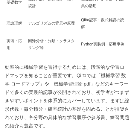
基礎数学
統計
集の活用
Qiita記事・数式解説の読
理論理解
アルゴリズムの背景や原理
解
実装・応
回帰分析・分類・クラスタ
Python実装例・応用事例
用
リング等
効率的に機械学習を習得するためには、段階的な学習ロー
ドマップを知ることが重要です。Qiitaでは「機械学習 数
学 ロードマップ」や「機械学習理論 pdf」などのキーワー
ドで多くの実践的記事が公開されており、初学者がつまず
きやすいポイントを体系的にカバーしています。まずは線
形代数・微分積分・確率統計の基礎を固めることが推奨さ
れており、各分野の具体的な学習順序や参考書、練習問題
の紹介も豊富です。