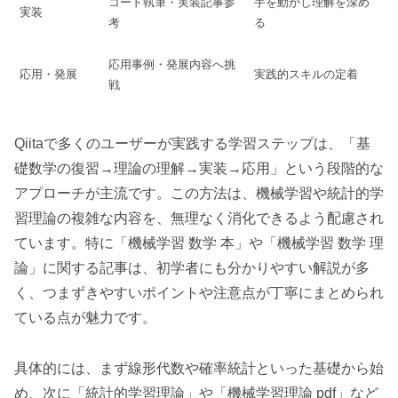
コード執筆・実装記事参
手を動かし理解を深め
実装
考
る
応用事例・発展内容へ挑
応用・発展
実践的スキルの定着
戦
Qiitaで多くのユーザーが実践する学習ステップは、「基
礎数学の復習→理論の理解→実装→応用」という段階的な
アプローチが主流です。この方法は、機械学習や統計的学
習理論の複雑な内容を、無理なく消化できるよう配慮され
ています。特に「機械学習 数学 本」や「機械学習 数学 理
論」に関する記事は、初学者にも分かりやすい解説が多
く、つまずきやすいポイントや注意点が丁寧にまとめられ
ている点が魅力です。
具体的には、まず線形代数や確率統計といった基礎から始
め、次に「統計的学習理論」や「機械学習理論 pdf」など