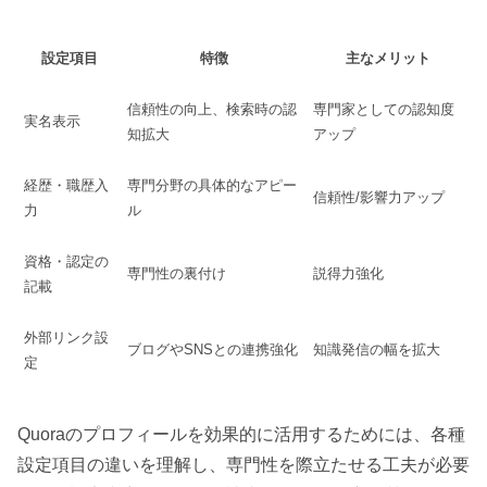
設定項目
特徴
主なメリット
信頼性の向上、検索時の認
専門家としての認知度
実名表示
知拡大
アップ
経歴・職歴入
専門分野の具体的なアピー
信頼性/影響力アップ
力
ル
資格・認定の
専門性の裏付け
説得力強化
記載
外部リンク設
ブログやSNSとの連携強化
知識発信の幅を拡大
定
Quoraのプロフィールを効果的に活用するためには、各種
設定項目の違いを理解し、専門性を際立たせる工夫が必要