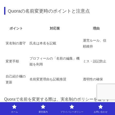
Quoraの名前変更時のポイントと注意点
ポイント
対応策
理由
運営ルール、信
実名制の遵守
氏名は本名を記載
頼維持
プロフィールの「名前の編集」機
変更手順
ミス・誤記防止
能を利用
自己紹介欄の
名前変更理由も記載推奨
透明性の確保
更新
Quoraで名前を変更する際は、実名制のポリシーを遵守す
ることが最も重要です。不適切なニックネームや偽名を使
ホーム
運営案内
プライバシーポリシー
お問い合わせ
用すると、運営から警告やアカウント制限を受ける可能性