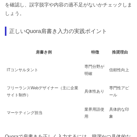
を確認し、誤字脱字や内容の過不足がないかチェックしま
しょう。
正しいQuora肩書き入力の実践ポイント
肩書き例
特徴
推奨理由
専門分野が
ITコンサルタント
信頼性向上
明確
フリーランスWebデザイナー（主に企業
専門性アピ
具体性あり
サイト制作）
ール
業界用語使
具体的な印
マーケティング担当
用
象
Quoraで肩書きを正しく入力するには、簡潔かつ具体的な