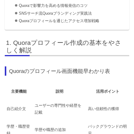
Quoraで影響力を高める情報発信のコツ
SNSサーチ流Quoraブランディング実践法
Quoraプロフィールを通じたアクセス増加戦略
Quoraプロフィール作成の基本をやさ
しく解説
Quoraのプロフィール画面機能早わかり表
主要機能
説明
活用ポイント
ユーザーの専門性や経歴を
自己紹介文
高い信頼性の獲得
記載
学歴・職歴登
バックグラウンドの明
学歴や職歴の追加
録
示