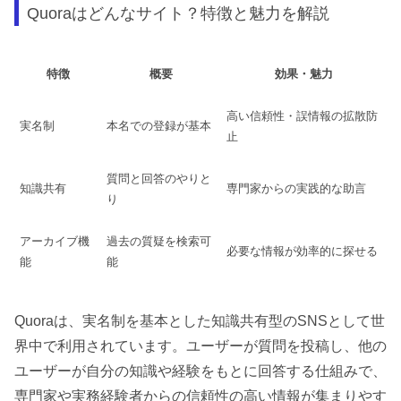
Quoraはどんなサイト？特徴と魅力を解説
特徴
概要
効果・魅力
高い信頼性・誤情報の拡散防
実名制
本名での登録が基本
止
質問と回答のやりと
知識共有
専門家からの実践的な助言
り
アーカイブ機
過去の質疑を検索可
必要な情報が効率的に探せる
能
能
Quoraは、実名制を基本とした知識共有型のSNSとして世
界中で利用されています。ユーザーが質問を投稿し、他の
ユーザーが自分の知識や経験をもとに回答する仕組みで、
専門家や実務経験者からの信頼性の高い情報が集まりやす