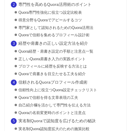
専門性を高めるQuora活用術のポイント
Quora専門性強化に役立つ設定比較表
得意分野をQuoraでアピールするコツ
専門家として認知されるためのQuora活用法
Quoraで信頼を集めるプロフィール設計術
経歴や肩書きの正しい設定方法を紹介
Quora経歴・肩書き設定の手順と注意点一覧
正しいQuora肩書き入力の実践ポイント
プロフィールに経歴を反映する方法とは
Quoraで肩書きを目立たせる工夫を紹介
信頼されるQuoraプロフィール作成術
信頼性向上に役立つQuora設定チェックリスト
Quoraで信頼を得る文章表現の工夫
自己紹介欄を活かして専門性を伝える方法
Quoraの名前変更時のポイントと注意点
実名制Quoraで認知度を広げるための秘訣
実名制Quora認知度拡大のための施策比較