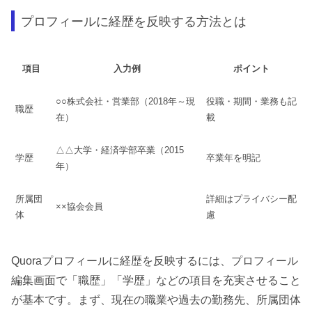
プロフィールに経歴を反映する方法とは
項目
入力例
ポイント
○○株式会社・営業部（2018年～現
役職・期間・業務も記
職歴
在）
載
△△大学・経済学部卒業（2015
学歴
卒業年を明記
年）
所属団
詳細はプライバシー配
××協会会員
体
慮
Quoraプロフィールに経歴を反映するには、プロフィール
編集画面で「職歴」「学歴」などの項目を充実させること
が基本です。まず、現在の職業や過去の勤務先、所属団体