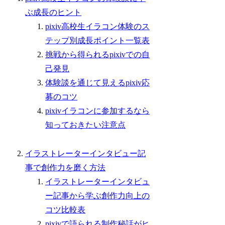
ぶ成長のヒント
pixiv高校生イラコン体験のス
テップ別成長ポイント一覧表
挑戦から得られるpixivでの自
己発見
体験談を通じて見えるpixiv応
募のコツ
pixivイラコンに参加するなら
知っておきたい注意点
イラストレーターインタビュー記
事で創作力を磨く方法
イラストレーターインタビュ
ー記事から学ぶ創作力向上の
コツ比較表
pixivで語られる制作秘話がヒ