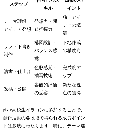
得られるス
成長のポ
ステップ
キル
イント
独自アイ
テーマ理解・
発想力・課
デアの構
アイデア発想
題把握力
築
構図設計・
下地作成
ラフ・下書き
バランス感
の精度向
制作
覚
上
色彩感覚・
完成度ア
清書・仕上げ
描写技術
ップ
客観的評価
新たな視
投稿・公開
の受容
点の獲得
pixiv高校生イラコンに参加することで、
創作活動の各段階で得られる成長ポイン
トは多岐にわたります。特に、テーマ選