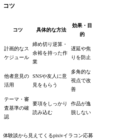
コツ
効果・目
コツ
具体的な方法
的
締め切り逆算・
計画的なス
遅延や焦
余裕を持った作
ケジュール
りを防止
業
多角的な
他者意見の
SNSや友人に意
視点で改
活用
見をもらう
善
テーマ・審
要項をしっかり
作品が逸
査基準の確
読み込む
脱しない
認
体験談から見えてくるpixivイラコン応募