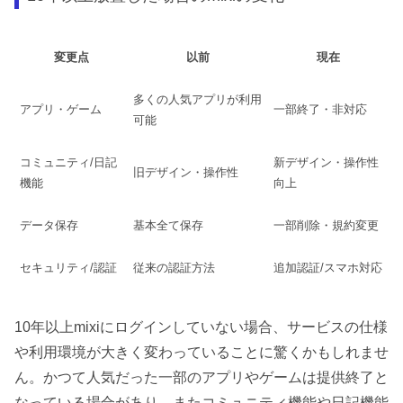
変更点
以前
現在
多くの人気アプリが利用
アプリ・ゲーム
一部終了・非対応
可能
コミュニティ/日記
新デザイン・操作性
旧デザイン・操作性
機能
向上
データ保存
基本全て保存
一部削除・規約変更
セキュリティ/認証
従来の認証方法
追加認証/スマホ対応
10年以上mixiにログインしていない場合、サービスの仕様
や利用環境が大きく変わっていることに驚くかもしれませ
ん。かつて人気だった一部のアプリやゲームは提供終了と
なっている場合があり、またコミュニティ機能や日記機能