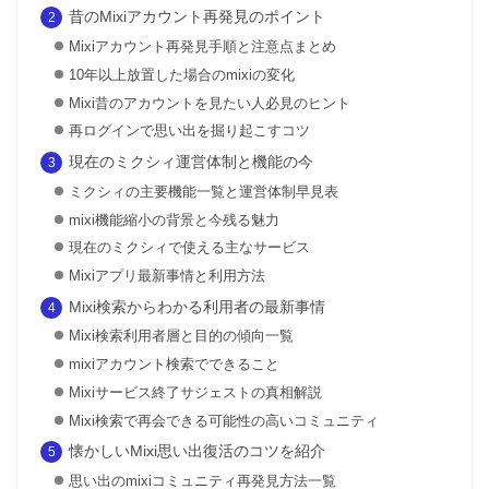
昔のMixiアカウント再発見のポイント
Mixiアカウント再発見手順と注意点まとめ
10年以上放置した場合のmixiの変化
Mixi昔のアカウントを見たい人必見のヒント
再ログインで思い出を掘り起こすコツ
現在のミクシィ運営体制と機能の今
ミクシィの主要機能一覧と運営体制早見表
mixi機能縮小の背景と今残る魅力
現在のミクシィで使える主なサービス
Mixiアプリ最新事情と利用方法
Mixi検索からわかる利用者の最新事情
Mixi検索利用者層と目的の傾向一覧
mixiアカウント検索でできること
Mixiサービス終了サジェストの真相解説
Mixi検索で再会できる可能性の高いコミュニティ
懐かしいMixi思い出復活のコツを紹介
思い出のmixiコミュニティ再発見方法一覧