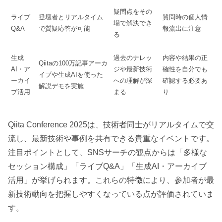
疑問点をその
ライブ
登壇者とリアルタイム
質問時の個人情
場で解決でき
Q&A
で質疑応答が可能
報流出に注意
る
生成
過去のナレッ
内容や結果の正
Qiitaの100万記事アーカ
AI・ア
ジや最新技術
確性を自分でも
イブや生成AIを使った
ーカイ
への理解が深
確認する必要あ
解説デモを実施
ブ活用
まる
り
Qiita Conference 2025は、技術者同士がリアルタイムで交
流し、最新技術や事例を共有できる貴重なイベントです。
注目ポイントとして、SNSサーチの観点からは「多様な
セッション構成」「ライブQ&A」「生成AI・アーカイブ
活用」が挙げられます。これらの特徴により、参加者が最
新技術動向を把握しやすくなっている点が評価されていま
す。