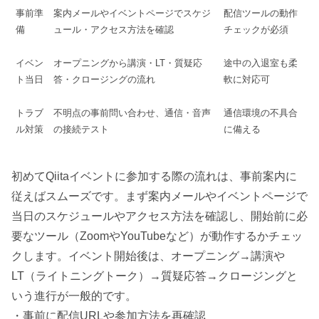
事前準
案内メールやイベントページでスケジ
配信ツールの動作
備
ュール・アクセス方法を確認
チェックが必須
イベン
オープニングから講演・LT・質疑応
途中の入退室も柔
ト当日
答・クロージングの流れ
軟に対応可
トラブ
不明点の事前問い合わせ、通信・音声
通信環境の不具合
ル対策
の接続テスト
に備える
初めてQiitaイベントに参加する際の流れは、事前案内に
従えばスムーズです。まず案内メールやイベントページで
当日のスケジュールやアクセス方法を確認し、開始前に必
要なツール（ZoomやYouTubeなど）が動作するかチェッ
クします。イベント開始後は、オープニング→講演や
LT（ライトニングトーク）→質疑応答→クロージングと
いう進行が一般的です。
・事前に配信URLや参加方法を再確認