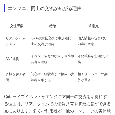
エンジニア同士の交流が広がる理由
交流手段
特徴
注意点
リアルタイム
Q&Aや意見交換で参加者同
個人情報を含まない
チャット
士の交流が活発
内容に留意
イベント後もつながりや情報
守秘義務を念頭に投
SNS連携
共有が継続
稿
多様な参加者
初心者～経験者まで幅広い参
相互リスペクトの姿
層
加者が集まる
勢が重要
Qiitaライブイベントがエンジニア同士の交流を活発にす
る理由は、リアルタイムでの情報共有や質疑応答ができる
点にあります。多くの利用者が「他のエンジニアの実体験