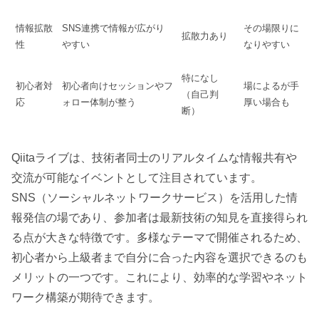
情報拡散
SNS連携で情報が広がり
その場限りに
拡散力あり
性
やすい
なりやすい
特になし
初心者対
初心者向けセッションやフ
場によるが手
（自己判
応
ォロー体制が整う
厚い場合も
断）
Qiitaライブは、技術者同士のリアルタイムな情報共有や
交流が可能なイベントとして注目されています。
SNS（ソーシャルネットワークサービス）を活用した情
報発信の場であり、参加者は最新技術の知見を直接得られ
る点が大きな特徴です。多様なテーマで開催されるため、
初心者から上級者まで自分に合った内容を選択できるのも
メリットの一つです。これにより、効率的な学習やネット
ワーク構築が期待できます。