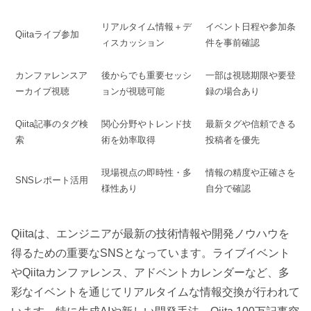
リアルタイム情報＋デ
イベント日程や参加条
Qiitaライブ参加
ィスカッション
件を事前確認
カンファレンスア
後からでも重要セッシ
一部は視聴期限や要登
ーカイブ視聴
ョンが視聴可能
録の場合あり
Qiita記事のタグ検
関心分野やトレンド技
最新タグや信頼できる
索
術を効率取得
投稿者を優先
現場視点の即時性・多
情報の精度や正確さを
SNSレポート活用
様性あり
自分で確認
Qiitaは、エンジニアが最新の技術情報や開発ノウハウを
得るための重要なSNSとなっています。ライブイベント
やQiitaカンファレンス、アドベントカレンダーなど、多
彩なイベントを通じてリアルタイムな情報交換が行われて