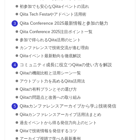
初参加でも安心なQiitaイベントの流れ
Qiita Tech Festaやアドベント活用術
Qiita Conference 2025最新情報と参加の魅力
Qiita Conference 2025注目ポイント一覧
参加で得られるQiita活用のヒント
カンファレンスで技術交流が進む理由
Qiitaイベント最新動向を徹底解説
コミュニティ成長に役立つQiitaの使い方を解説
Qiitaの機能比較と活用シーン一覧
アウトプット力を高めるQiita活用法
Qiitaの有料プランとその選び方
Qiitaの問題点と改善への取り組み
Qiitaカンファレンスアーカイブから学ぶ技術発信
Qiitaカンファレンスアーカイブ活用法まとめ
過去イベントから得る発信力向上のヒント
Qiitaで技術情報を発信するコツ
アーカイブ視聴で学べる最新事例