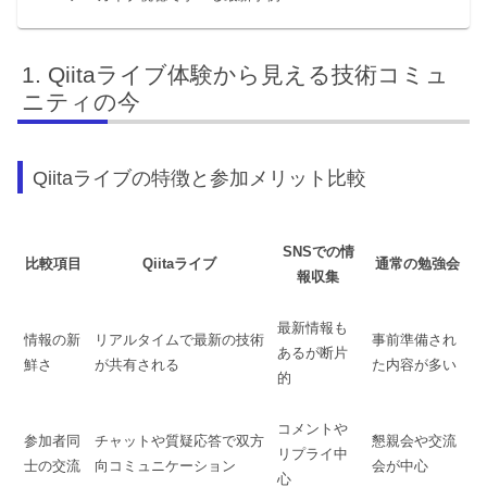
Qiitaライブ体験から見える技術コミュ
ニティの今
Qiitaライブの特徴と参加メリット比較
SNSでの情
比較項目
Qiitaライブ
通常の勉強会
報収集
最新情報も
情報の新
リアルタイムで最新の技術
事前準備され
あるが断片
鮮さ
が共有される
た内容が多い
的
コメントや
参加者同
チャットや質疑応答で双方
懇親会や交流
リプライ中
士の交流
向コミュニケーション
会が中心
心