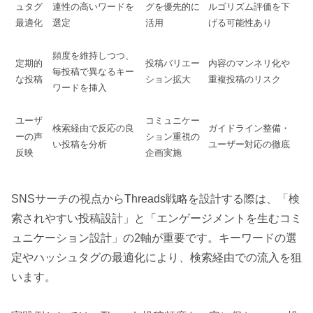
ュタグ
連性の高いワードを
グを優先的に
ルゴリズム評価を下
最適化
選定
活用
げる可能性あり
頻度を維持しつつ、
定期的
投稿バリエー
内容のマンネリ化や
毎投稿で異なるキー
な投稿
ション拡大
重複投稿のリスク
ワードを挿入
ユーザ
コミュニケー
検索経由で反応の良
ガイドライン整備・
ーの声
ション重視の
い投稿を分析
ユーザー対応の徹底
反映
企画実施
SNSサーチの視点からThreads戦略を設計する際は、「検
索されやすい投稿設計」と「エンゲージメントを生むコミ
ュニケーション設計」の2軸が重要です。キーワードの選
定やハッシュタグの最適化により、検索経由での流入を狙
います。