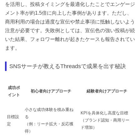
を活用し、投稿タイミングを最適化したことでエンゲージ
メント率が約1.5倍に向上した事例があります。ただし、
商用利用の場合は過度な宣伝や禁止事項に抵触しないよう
注意が必要です。失敗例としては、宣伝色の強い投稿が続
いた結果、フォロワー離れが起きたケースも報告されてい
ます。
SNSサーチが教えるThreadsで成果を出す秘訣
成功ポ
初心者向けアプローチ
経験者向けアプローチ
イント
小さな成功体験を積み重ね
KPIを具体化し高度な目標
目標設
る
（ブランド認知・商用リー
定
（例：リーチ拡大・反応獲
ド増加）
得）