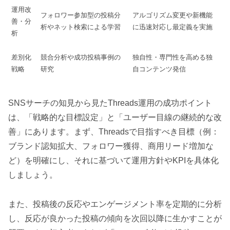
運用改
フォロワー参加型の投稿分
アルゴリズム変更や新機能
善・分
析やネット検索による学習
に迅速対応し最定義を実施
析
差別化
競合分析や成功投稿事例の
独自性・専門性を高める独
戦略
研究
自コンテンツ発信
SNSサーチの知見から見たThreads運用の成功ポイント
は、「戦略的な目標設定」と「ユーザー目線の継続的な改
善」にあります。まず、Threadsで目指すべき目標（例：
ブランド認知拡大、フォロワー獲得、商用リード増加な
ど）を明確にし、それに基づいて運用方針やKPIを具体化
しましょう。
また、投稿後の反応やエンゲージメント率を定期的に分析
し、反応が良かった投稿の傾向を次回以降に生かすことが