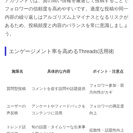
アカウントでは、質の高い情報を厳選して投稿することで
フォロワーの信頼度を高めやすいです。過度な投稿や同一
内容の繰り返しはアルゴリズム上マイナスとなるリスクが
あるため、投稿頻度と内容のバランスを常に意識しましょ
う。
エンゲージメント率を高めるThreads活用術
施策名
具体的な内容
ポイント・注意点
フォロワー参加・双
質問型投稿
コメントを促す設問や話題提供
方向性がカギ
ユーザーの
アンケートやフィードバックを
フォロワーの満足度
声反映
コンテンツに活用
向上
トレンド話
旬の話題・タイムリーな出来事
拡散性・話題性向上