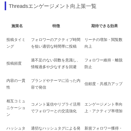
Threadsエンゲージメント向上策一覧
施策名
特徴
期待できる効果
投稿タイミ
フォロワーのアクティブ時間
リーチの増加・閲覧数
ング
を狙い適切な時間帯に投稿
向上
過不足のない回数を意識し、
フォロワー維持・離脱
投稿頻度
情報過多や少なすぎを回避
防止
内容の一貫
ブランドやテーマに沿った内
信頼度・共感力アップ
性
容で発信
相互コミュ
コメント返信やリプライ活用
エンゲージメント率向
ニケーショ
でフォロワーとの交流強化
上・アクティブ率増加
ン
ハッシュタ
適切なハッシュタグによる発
新規フォロワー獲得・