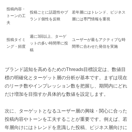
投稿内容・
投稿ごとに話題性やブ
若年層にはトレンド、ビジネス
トーンの工
ランド個性を反映
層には専門情報を重視
夫
週に3回以上、ターゲ
投稿タイミ
ユーザーが最もアクティブな時
ットの多い時間帯に投
ング・頻度
間帯に合わせた発信を実施
稿
ブランド認知を高めるためのThreads目標設定は、数値目
標の明確化とターゲット層の分析が基本です。まずは現在
のリーチ数やインプレッション数を把握し、期間内にどれ
だけ増加を目指すか具体的な数値を設定します。
次に、ターゲットとなるユーザー層の興味・関心に合った
投稿内容やトーンを工夫することが重要です。例えば、若
年層向けにはトレンドを意識した投稿、ビジネス層向けに