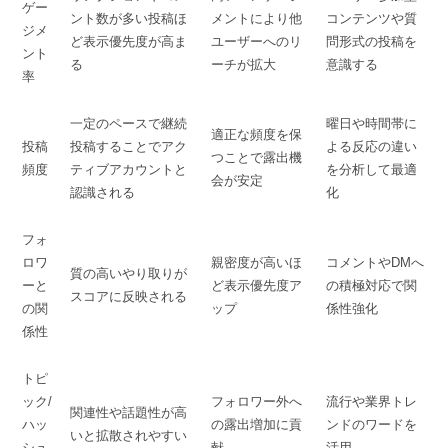
ゲー
ント数が多い投稿ほ
メントにより他
コンテンツや質
ジメ
ど表示優先度が高ま
ユーザーへのリ
問形式の投稿を
ント
る
ーチが拡大
意識する
率
一定のペースで継続
曜日や時間帯に
適正な頻度を保
投稿
投稿することでアク
よる反応の違い
つことで露出機
頻度
ティブアカウントと
を分析して最適
会が安定
認識される
化
フォ
ロワ
親密度が高いほ
コメントやDMへ
質の高いやり取りが
ーと
ど表示優先度ア
の積極対応で関
スコアに反映される
の関
ップ
係性強化
係性
トピ
ック/
フォロワー外へ
流行や業界トレ
関連性や話題性が高
ハッ
の露出増加に貢
ンドのワードを
いと拡散されやすい
シュ
献
活用