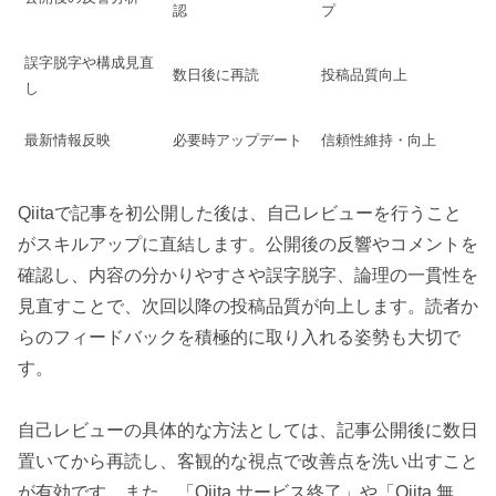
認
プ
誤字脱字や構成見直
数日後に再読
投稿品質向上
し
最新情報反映
必要時アップデート
信頼性維持・向上
Qiitaで記事を初公開した後は、自己レビューを行うこと
がスキルアップに直結します。公開後の反響やコメントを
確認し、内容の分かりやすさや誤字脱字、論理の一貫性を
見直すことで、次回以降の投稿品質が向上します。読者か
らのフィードバックを積極的に取り入れる姿勢も大切で
す。
自己レビューの具体的な方法としては、記事公開後に数日
置いてから再読し、客観的な視点で改善点を洗い出すこと
が有効です。また、「Qiita サービス終了」や「Qiita 無