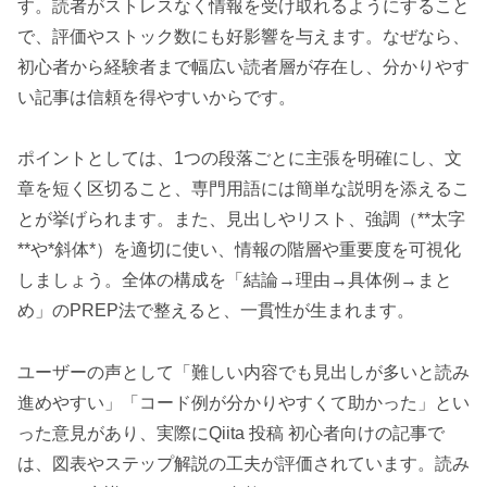
す。読者がストレスなく情報を受け取れるようにすること
で、評価やストック数にも好影響を与えます。なぜなら、
初心者から経験者まで幅広い読者層が存在し、分かりやす
い記事は信頼を得やすいからです。
ポイントとしては、1つの段落ごとに主張を明確にし、文
章を短く区切ること、専門用語には簡単な説明を添えるこ
とが挙げられます。また、見出しやリスト、強調（**太字
**や*斜体*）を適切に使い、情報の階層や重要度を可視化
しましょう。全体の構成を「結論→理由→具体例→まと
め」のPREP法で整えると、一貫性が生まれます。
ユーザーの声として「難しい内容でも見出しが多いと読み
進めやすい」「コード例が分かりやすくて助かった」とい
った意見があり、実際にQiita 投稿 初心者向けの記事で
は、図表やステップ解説の工夫が評価されています。読み