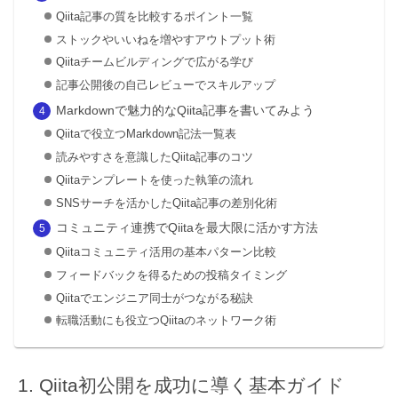
Qiita記事の質を比較するポイント一覧
ストックやいいねを増やすアウトプット術
Qiitaチームビルディングで広がる学び
記事公開後の自己レビューでスキルアップ
Markdownで魅力的なQiita記事を書いてみよう
Qiitaで役立つMarkdown記法一覧表
読みやすさを意識したQiita記事のコツ
Qiitaテンプレートを使った執筆の流れ
SNSサーチを活かしたQiita記事の差別化術
コミュニティ連携でQiitaを最大限に活かす方法
Qiitaコミュニティ活用の基本パターン比較
フィードバックを得るための投稿タイミング
Qiitaでエンジニア同士がつながる秘訣
転職活動にも役立つQiitaのネットワーク術
Qiita初公開を成功に導く基本ガイド