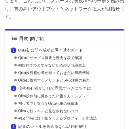
します。これにより、スムーズな初投稿への一歩を踏み出
し、質の高いアウトプットとネットワーク拡大が目指せま
す。
目次
Qiita初公開を成功に導く基本ガイド
Qiitaのサービス概要と歴史を表で確認
初投稿でつまずかないためのQiita注意点
Qiita投稿初心者が知っておきたい無料機能
Qiitaに投稿するメリットとSNS活用の魅力
投稿初心者がQiitaで意識すべきコツとは
Qiita投稿前に押さえたい書き方テンプレート
初心者でも安心なQiita記事の構成術
Qiitaで低レベルと見なされないコツ
初公開時に好印象を与えるプロフィール作成法
記事のレベルを高めるQiita活用術解説