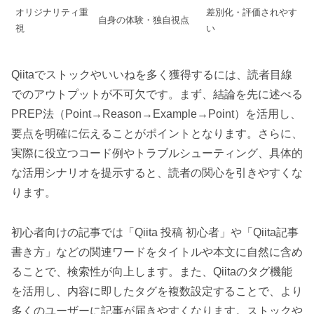
オリジナリティ重
差別化・評価されやす
自身の体験・独自視点
視
い
Qiitaでストックやいいねを多く獲得するには、読者目線
でのアウトプットが不可欠です。まず、結論を先に述べる
PREP法（Point→Reason→Example→Point）を活用し、
要点を明確に伝えることがポイントとなります。さらに、
実際に役立つコード例やトラブルシューティング、具体的
な活用シナリオを提示すると、読者の関心を引きやすくな
ります。
初心者向けの記事では「Qiita 投稿 初心者」や「Qiita記事
書き方」などの関連ワードをタイトルや本文に自然に含め
ることで、検索性が向上します。また、Qiitaのタグ機能
を活用し、内容に即したタグを複数設定することで、より
多くのユーザーに記事が届きやすくなります。ストックや