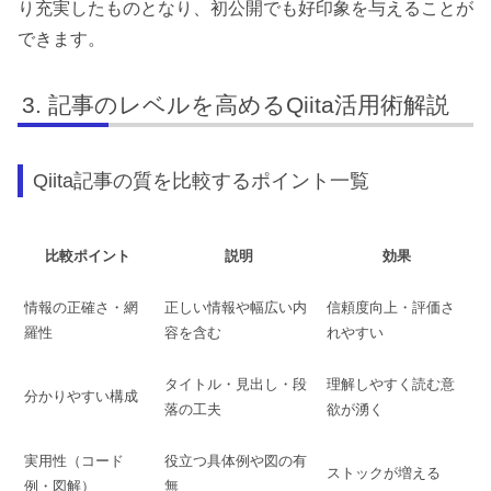
り充実したものとなり、初公開でも好印象を与えることが
できます。
記事のレベルを高めるQiita活用術解説
Qiita記事の質を比較するポイント一覧
比較ポイント
説明
効果
情報の正確さ・網
正しい情報や幅広い内
信頼度向上・評価さ
羅性
容を含む
れやすい
タイトル・見出し・段
理解しやすく読む意
分かりやすい構成
落の工夫
欲が湧く
実用性（コード
役立つ具体例や図の有
ストックが増える
例・図解）
無