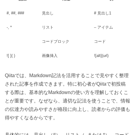
#, ##, ###
見出し
# 見出し1
-, *
リスト
– アイテム
コードブロック
コード
![ ]( )
画像挿入
![alt](url)
Qiitaでは、Markdown記法を活用することで見やすく整理
された記事を作成できます。特に初心者がQiitaで初投稿
する際は、基本的なMarkdownの使い方を理解しておくこ
とが重要です。なぜなら、適切な記法を使うことで、情報
の伝達力や読みやすさが格段に向上し、読者からの評価も
得やすくなるからです。
具体的には、見出し（#）、リスト（- または *）、コード