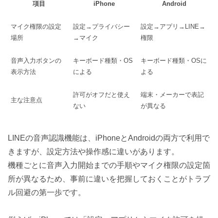
項目
iPhone
Android
マイク権限の設定
設定→プライバシー
設定→アプリ→LINE→
場所
→マイク
権限
音声入力ボタンの
キーボード種類・OS
キーボード種類・OSに
表示方法
による
よる
許可がオフだと使え
端末・メーカーで表記
主な注意点
ない
が異なる
LINEの音声認識機能は、iPhoneとAndroidの両方で利用で
きますが、設定方法や操作感に違いがあります。
機種ごとに音声入力開始までの手順やマイク権限の設定箇
所が異なるため、事前に違いを把握しておくことがトラブ
ル回避の第一歩です。