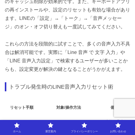
のキャッシュ削除が効果的です。また、キーボードアプリ
の再インストールや、設定のリセットも有効な場合があり
ます。LINEの「設定」→「トーク」→「音声メッセー
ジ」のオン・オフ切り替えも一度試してみてください。
これらの方法を段階的に試すことで、多くの音声入力不具
合は解消可能です。実際に「Line 音声 で 文字 入力」や
「LINE 音声入力設定」で検索するユーザーが多いことか
らも、設定変更が解決の鍵となることがうかがえます。
トラブル発生時のLINE音声入力リセット術
リセット手順
対象/操作方法
備考
一時的不具合解
アプリ再起動
LINEアプリを完全終了→再起動
消に
ホーム
運営案内
プライバシーポリシー
お問い合わせ