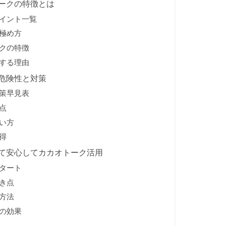
ークの特徴とは
イント一覧
極め方
クの特徴
目する理由
危険性と対策
策早見表
点
い方
得
えて安心してカカオトーク活用
タート
き点
方法
の効果