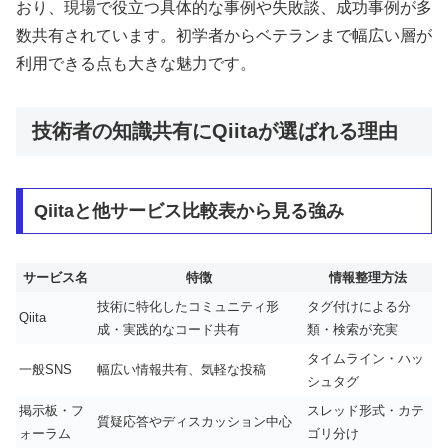
おり、現場で役立つ具体的な事例や失敗談、成功事例が多
数共有されています。初学者からベテランまで幅広い層が
利用できる点も大きな魅力です。
技術者の知識共有にQiitaが選ばれる理由
Qiitaと他サービス比較表から見る強み
サービス名
特徴
情報整理方法
技術に特化したコミュニティ形
タグ付けによる分
Qiita
成・実践的なコード共有
類・検索が充実
タイムライン・ハッ
一般SNS
幅広い情報共有、気軽な投稿
シュタグ
掲示板・フ
スレッド形式・カテ
質疑応答やディスカッション中心
ォーラム
ゴリ分け