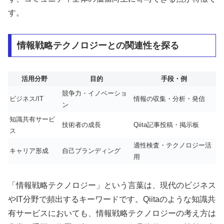
す。
情報戦略テクノロジーとの関連性を探る
活用分野
目的
手段・例
競争力・イノベーショ
ビジネス/IT
情報の収集・分析・発信
ン
知識共有サービ
技術者の成長
Qiita記事投稿・掲示板
ス
適性検査・テクノロジー活
キャリア形成
自己ブランディング
用
「情報戦略テクノロジー」という言葉は、現代のビジネス
やIT分野で頻出するキーワードです。Qiitaのような知識共
有サービスにおいても、情報戦略テクノロジーの考え方は