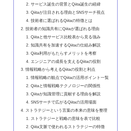
サービス誕生の背景とQiita誕生の経緯
Qiitaが注目される理由とSNSサーチ視点
技術者に選ばれるQiitaの特徴とは
技術者の知識共有にQiitaが選ばれる理由
Qiitaと他サービス比較表から見る強み
知識共有を加速するQiitaの仕組み解説
Qiita利用がもたらすメリットを考察
エンジニアの成長を支えるQiitaの役割
情報戦略から考えるQiitaの役割と利点
情報戦略の観点でQiitaの活用ポイント一覧
Qiitaと情報戦略テクノロジーの関係性
Qiitaが知識管理に貢献する理由を解説
SNSサーチで広がるQiitaの活用場面
ストラテジーという言葉の本来の意味を整理
ストラテジーと戦略の意味を表で比較
Qiita文脈で使われるストラテジーの特徴