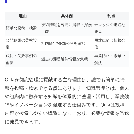
理由
具体例
利点
技術情報を容易に掲載・探索
ナレッジの迅速な
簡単な投稿・検索
可能
発見
公開範囲の柔軟設
用途に応じ情報発
社内限定/外部公開を選択
定
信
成功・失敗事例の
再発防止・素早い
過去の課題解決情報が集積
蓄積
解決
Qiitaが知識管理に貢献する主な理由は、誰でも簡単に情
報を投稿・検索できる点にあります。知識管理とは、個人
や組織内に散在する知識を体系的に整理・活用し、業務効
率やイノベーションを促進する仕組みです。Qiitaは投稿
内容が検索しやすい構造になっており、必要な情報を迅速
に発見できます。