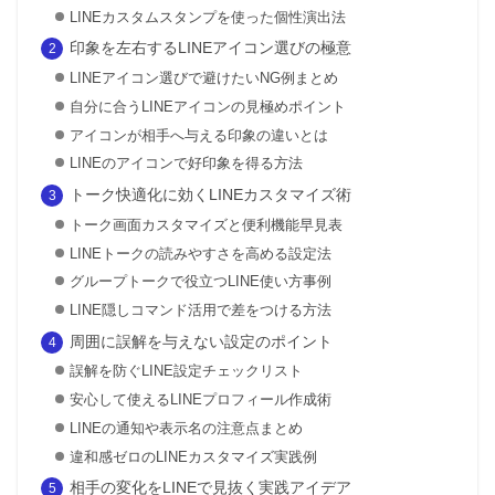
LINEカスタムスタンプを使った個性演出法
印象を左右するLINEアイコン選びの極意
LINEアイコン選びで避けたいNG例まとめ
自分に合うLINEアイコンの見極めポイント
アイコンが相手へ与える印象の違いとは
LINEのアイコンで好印象を得る方法
トーク快適化に効くLINEカスタマイズ術
トーク画面カスタマイズと便利機能早見表
LINEトークの読みやすさを高める設定法
グループトークで役立つLINE使い方事例
LINE隠しコマンド活用で差をつける方法
周囲に誤解を与えない設定のポイント
誤解を防ぐLINE設定チェックリスト
安心して使えるLINEプロフィール作成術
LINEの通知や表示名の注意点まとめ
違和感ゼロのLINEカスタマイズ実践例
相手の変化をLINEで見抜く実践アイデア