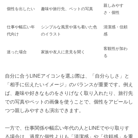
親しみやす
個性を出したい
趣味や旅行先、ペットの写真
さ・個性
仕事や幅広い年
シンプルな風景や落ち着いた色
清潔感・信頼
代向け
のイラスト
感
客観性が加わ
迷った場合
家族や友人に意見を聞く
る
自分に合うLINEアイコンを選ぶ際は、「自分らしさ」と
「相手に伝えたいイメージ」のバランスが重要です。例え
ば、趣味や好きなものをさりげなく取り入れたり、旅行先
での写真やペットの画像を使うことで、個性をアピールし
つつ親しみやすさも演出できます。
一方で、仕事関係や幅広い年代の人とLINEでやり取りす
る場合は、過度な個性よりも「清潔感」や「信頼感」を重