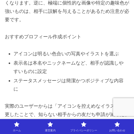
くなります。逆に、極端に個性的な画像や特定の趣味色が
強いものは、相手に誤解を与えることがあるため注意が必
要です。
おすすめプロフィール作成ポイント
アイコンは明るい色合いの写真やイラストを選ぶ
表示名は本名やニックネームなど、相手が認識しや
すいものに設定
ステータスメッセージは簡潔かつポジティブな内容
に
実際のユーザーからは「アイコンを控えめなイラストに変
更したことで、知らない相手からの友だち申請が減った」
という声もあり、安心感のあるプロフィール作成がトラブ
ル回避につながることがわかります。
ホーム
運営案内
プライバシーポリシー
お問い合わせ