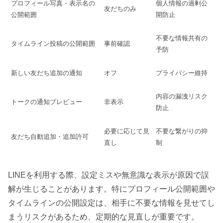
プロフィール写真・表示名の
個人情報の過剰公
友だちのみ
公開範囲
開防止
不要な情報共有の
タイムライン投稿の公開範囲
事前確認
予防
新しい友だち追加の通知
オフ
プライバシー維持
内容の漏洩リスク
トークの通知プレビュー
非表示
防止
必要に応じて見
不要な繋がりの抑
友だち自動追加・追加許可
直し
制
LINEを利用する際、設定ミスや無意識な表示が原因で誤
解が生じることがあります。特にプロフィール公開範囲や
タイムラインの公開設定は、相手に不要な情報を見せてし
まうリスクがあるため、定期的な見直しが重要です。