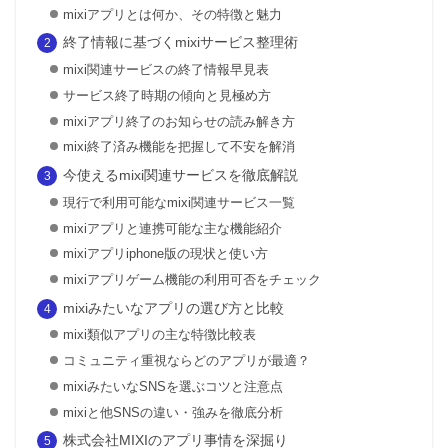
mixiアプリとは何か、その特徴と魅力
終了情報に基づくmixiサービス整理術
mixi関連サービスの終了情報早見表
サービス終了時期の傾向と見極め方
mixiアプリ終了のお知らせの読み解き方
mixi終了済み機能を把握して不安を解消
今使えるmixi関連サービスを徹底解説
現行で利用可能なmixi関連サービス一覧
mixiアプリと連携可能な主な機能紹介
mixiアプリiphone版の現状と使い方
mixiアプリゲーム機能の利用可否をチェック
mixiみたいなアプリの選び方と比較
mixi類似アプリの主な特徴比較表
コミュニティ重視ならどのアプリが最適？
mixiみたいなSNSを選ぶコツと注意点
mixiと他SNSの違い・強みを徹底分析
株式会社MIXIのアプリ事情を深掘り