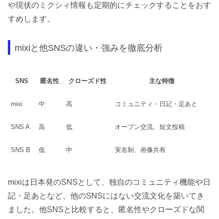
や現状のミクシィ情報も定期的にチェックすることをおす
すめします。
mixiと他SNSの違い・強みを徹底分析
SNS
匿名性
クローズド性
主な特徴
mixi
中
高
コミュニティ・日記・足あと
SNS A
高
低
オープン交流、短文投稿
SNS B
低
中
実名制、画像共有
mixiは日本発のSNSとして、独自のコミュニティ機能や日
記・足あとなど、他のSNSにはない交流文化を築いてき
ました。他SNSと比較すると、匿名性やクローズドな関