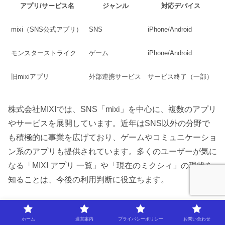
アプリ/サービス名
ジャンル
対応デバイス
mixi（SNS公式アプリ）
SNS
iPhone/Android
モンスターストライク
ゲーム
iPhone/Android
旧mixiアプリ
外部連携サービス
サービス終了（一部）
株式会社MIXIでは、SNS「mixi」を中心に、複数のアプリ
やサービスを展開しています。近年はSNS以外の分野で
も積極的に事業を広げており、ゲームやコミュニケーショ
ン系のアプリも提供されています。多くのユーザーが気に
なる「MIXI アプリ 一覧」や「現在のミクシィ」の現状を
知ることは、今後の利用判断に役立ちます。
代表的なアプリとしては、SNS「mixi」の公式アプリがあ
ホーム
運営案内
プライバシーポリシー
お問い合わせ
り、日記やコミュニティ、メッセージなどの基本機能を利