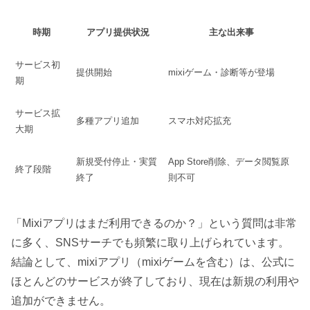
時期
アプリ提供状況
主な出来事
サービス初
提供開始
mixiゲーム・診断等が登場
期
サービス拡
多種アプリ追加
スマホ対応拡充
大期
新規受付停止・実質
App Store削除、データ閲覧原
終了段階
終了
則不可
「Mixiアプリはまだ利用できるのか？」という質問は非常
に多く、SNSサーチでも頻繁に取り上げられています。
結論として、mixiアプリ（mixiゲームを含む）は、公式に
ほとんどのサービスが終了しており、現在は新規の利用や
追加ができません。