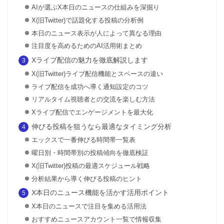
AIが選ぶX本日のニュースの仕組みを深掘り
X(旧Twitter)で話題化する投稿の分析例
本日のニュース表示が人によって異なる理由
注目度を高めるためのAI活用術まとめ
Xライブ配信の魅力を徹底解説します
X(旧Twitter)ライブ配信機能とスペースの違い
ライブ配信を成功へ導く通知設定のコツ
リアルタイム視聴者との交流を楽しむ方法
Xライブ配信でエンゲージメントを最大化
伸びる投稿を狙うなら最適なタイミング分析
エックスで一番伸びる時間帯一覧表
曜日別・時間帯別の投稿傾向を徹底検証
X(旧Twitter)投稿の最適スケジュール戦略
分析結果から導く伸びる投稿のヒント
X本日のニュース機能を活かす活用ポイント
X本日のニュースで注目を集める活用法
おすすめニュースアカウント一覧で情報収集