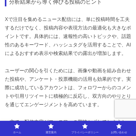
分析結果から導く伸びる投稿のヒント
Xで注目を集めるニュース配信には、単に投稿時間を工夫
するだけでなく、投稿内容や表現方法の最適化も大きなポ
イントです。具体的には、速報性の高いトピックや、話題
性のあるキーワード、ハッシュタグを活用することで、AI
によるおすすめ表示や検索結果での露出が増加します。
ユーザーの関心を引くためには、画像や動画を組み合わせ
た投稿や、アンケート・投票機能の活用も効果的です。実
際に成功しているアカウントは、フォロワーからのコメン
トや引用リツイートに積極的に反応し、双方向のやりとり
を通じてエンゲージメントを高めています。
一方で、配信内容がフォロワーの興味とずれてしまうと、
反応が伸び悩むこともあるため、定期的な分析と改善が必
ホーム
運営案内
プライバシーポリシー
お問い合わせ